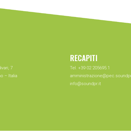
RECAPITI
ivari, 7
Tel. +39 02 205695.1
o – Italia
amministrazione@pec.soundpr.
info@soundpr.it