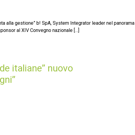
enta alla gestione” b! SpA, System Integrator leader nel panorama
i sponsor al XIV Convegno nazionale […]
nde italiane” nuovo
gni”