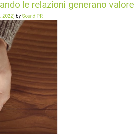
uando le relazioni generano valore
, 2022)
by
Sound PR