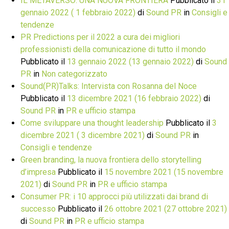
IL METAVERSO: UNA NUOVA FRONTIERA
Pubblicato il
31
gennaio 2022
( 1 febbraio 2022)
di
Sound PR
in
Consigli e
tendenze
PR Predictions per il 2022 a cura dei migliori
professionisti della comunicazione di tutto il mondo
Pubblicato il
13 gennaio 2022
(13 gennaio 2022)
di
Sound
PR
in
Non categorizzato
Sound(PR)Talks: Intervista con Rosanna del Noce
Pubblicato il
13 dicembre 2021
(16 febbraio 2022)
di
Sound PR
in
PR e ufficio stampa
Come sviluppare una thought leadership
Pubblicato il
3
dicembre 2021
( 3 dicembre 2021)
di
Sound PR
in
Consigli e tendenze
Green branding, la nuova frontiera dello storytelling
d’impresa
Pubblicato il
15 novembre 2021
(15 novembre
2021)
di
Sound PR
in
PR e ufficio stampa
Consumer PR: i 10 approcci più utilizzati dai brand di
successo
Pubblicato il
26 ottobre 2021
(27 ottobre 2021)
di
Sound PR
in
PR e ufficio stampa