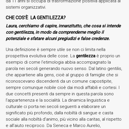
da 11 anni si occupa di trasformazione positiva applicata ai
sistemi organizzativi.
CHE COS’È LA GENTILEZZA?
Laura, cerchiamo di capire, innanzitutto, che cosa si intende
con gentilezza, in modo da comprenderne meglio il
potenziale e sfatare alcuni pregiudizi e false credenze.
Una definizione è sempre utile se non ci limita nella
prospettiva evolutiva delle cose. La
gentilezza
è proprio un
esempio di come l’etimologia abbia accompagnato la
parola nei secoli generando nuovo senso. Dal latino gentilis,
che appartiene alla gens, cioè al gruppo di famiglie che si
riconoscevano discendenti da un comune capostipite,
sempre comunque nobile cioè dai modi affabili e cortesi. I
due concetti presenti da sempre in questa parola sono
l’appartenenza e la socialità. La dinamica linguistica e
culturale ci porta nei secoli seguenti a elaborare un
significato più profondo, dalla nobiltà di sangue e casta
sociale alla nobiltà d’animo, più vicino alla caritas, al rispetto
e all’aiuto reciproco. Da Seneca e Marco Aurelio,