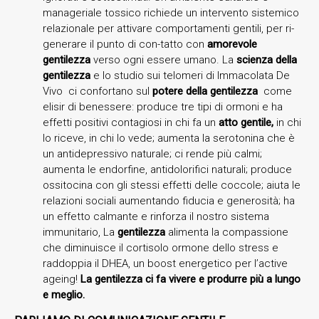
manageriale tossico richiede un intervento sistemico
relazionale per attivare comportamenti gentili, per ri-
generare il punto di con-tatto con
amorevole
gentilezza
verso ogni essere umano. La
scienza della
gentilezza
e lo studio sui telomeri di Immacolata De
Vivo ci confortano sul
potere della gentilezza
come
elisir di benessere: produce tre tipi di ormoni e ha
effetti positivi contagiosi in chi fa un
atto gentile,
in chi
lo riceve, in chi lo vede; aumenta la serotonina che è
un antidepressivo naturale; ci rende più calmi;
aumenta le endorfine, antidolorifici naturali; produce
ossitocina con gli stessi effetti delle coccole; aiuta le
relazioni sociali aumentando fiducia e generosità; ha
un effetto calmante e rinforza il nostro sistema
immunitario, La
gentilezza
alimenta la compassione
che diminuisce il cortisolo ormone dello stress e
raddoppia il DHEA, un boost energetico per l’active
ageing!
La gentilezza ci fa vivere e produrre più a lungo
e meglio.