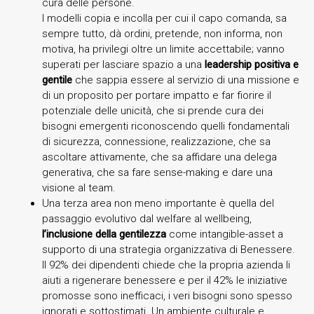
cura delle persone.
I modelli copia e incolla per cui il capo comanda, sa
sempre tutto, dà ordini, pretende, non informa, non
motiva, ha privilegi oltre un limite accettabile; vanno
superati per lasciare spazio a una
leadership positiva e
gentile
che sappia essere al servizio di una missione e
di un proposito per portare impatto e far fiorire il
potenziale delle unicità, che si prende cura dei
bisogni emergenti riconoscendo quelli fondamentali
di sicurezza, connessione, realizzazione, che sa
ascoltare attivamente, che sa affidare una delega
generativa, che sa fare sense-making e dare una
visione al team.
Una terza area non meno importante è quella del
passaggio evolutivo dal welfare al wellbeing,
l’inclusione della gentilezza
come intangible-asset a
supporto di una strategia organizzativa di Benessere.
Il 92% dei dipendenti chiede che la propria azienda li
aiuti a rigenerare benessere e per il 42% le iniziative
promosse sono inefficaci, i veri bisogni sono spesso
ignorati e sottostimati. Un ambiente culturale e