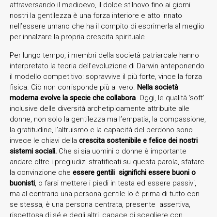
attraversando il medioevo, il dolce stilnovo fino ai giorni
nostri la gentilezza è una forza interiore e atto innato
nell’essere umano che ha il compito di esprimerla al meglio
per innalzare la propria crescita spirituale.
Per lungo tempo, i membri della società patriarcale hanno
interpretato la teoria dell’evoluzione di Darwin anteponendo
il modello competitivo: sopravvive il più forte, vince la forza
fisica. Ciò non corrisponde più al vero.
Nella società
moderna evolve la specie che collabora
. Oggi, le qualità ‘soft’
inclusive delle diversità archetipicamente attribuite alle
donne, non solo la gentilezza ma l’empatia, la compassione,
la gratitudine, l’altruismo e la capacità del perdono sono
invece le chiavi della
crescita sostenibile e felice dei nostri
sistemi sociali.
Che si sia uomini o donne è importante
andare oltre i pregiudizi stratificati su questa parola, sfatare
la convinzione che
essere gentili significhi essere buoni o
buonisti
, o farsi mettere i piedi in testa ed essere passivi,
ma al contrario una persona gentile lo è prima di tutto con
se stessa, è una persona centrata, presente assertiva,
rispettosa di sé e degli altri, capace di scegliere con