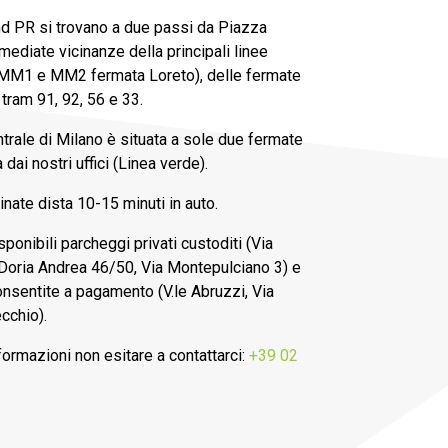
und PR si trovano a due passi da Piazza
mediate vicinanze della principali linee
(MM1 e MM2 fermata Loreto), delle fermate
tram 91, 92, 56 e 33.
trale di Milano è situata a sole due fermate
 dai nostri uffici (Linea verde).
inate dista 10-15 minuti in auto.
ponibili parcheggi privati custoditi (Via
 Doria Andrea 46/50, Via Montepulciano 3) e
onsentite a pagamento (V.le Abruzzi, Via
cchio).
formazioni non esitare a contattarci:
+39 02