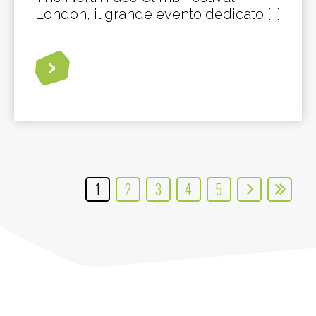
London, il grande evento dedicato [...]
1
2
3
4
5