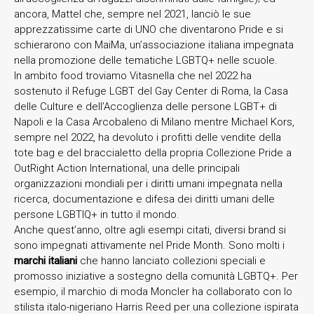
ancora, Mattel che, sempre nel 2021, lanciò le sue
apprezzatissime carte di UNO che diventarono Pride e si
schierarono con MaiMa, un’associazione italiana impegnata
nella promozione delle tematiche LGBTQ+ nelle scuole.
In ambito food troviamo Vitasnella che nel 2022 ha
sostenuto il Refuge LGBT del Gay Center di Roma, la Casa
delle Culture e dell’Accoglienza delle persone LGBT+ di
Napoli e la Casa Arcobaleno di Milano mentre Michael Kors,
sempre nel 2022, ha devoluto i profitti delle vendite della
tote bag e del braccialetto della propria Collezione Pride a
OutRight Action International, una delle principali
organizzazioni mondiali per i diritti umani impegnata nella
ricerca, documentazione e difesa dei diritti umani delle
persone LGBTIQ+ in tutto il mondo.
Anche quest’anno, oltre agli esempi citati, diversi brand si
sono impegnati attivamente nel Pride Month. Sono molti i
marchi italiani
che hanno lanciato collezioni speciali e
promosso iniziative a sostegno della comunità LGBTQ+. Per
esempio, il marchio di moda Moncler ha collaborato con lo
stilista italo-nigeriano Harris Reed per una collezione ispirata