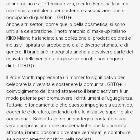
all’androgino e all’effeminatezza, mentre Fendi ha lanciato
una t-shirt arcobaleno per sostenere associazioni che si
occupano di questioni LGBTQ+.
Anche altri settori, come quello della cosmetica, si sono
uniti alla celebrazione. Il noto marchio di make-up italiano
KIKO Milano ha lanciato una collezione di prodotti colorati e
inclusivi, ispirata all’arcobaleno e alle diverse sfumature di
genere. Il brand si è impegnato anche a devolvere parte del
ricavato delle vendite a organizzazioni che sostengono i
diritti LGBTQ+.
Il Pride Month rappresenta un momento significativo per
celebrare la diversità e sostenere la comunità LGBTQ+. Il
coinvolgimento dei brand attraverso il brand activism è un
modo potente per promuovere i diritti umani e l’uguaglianza.
Tuttavia, è fondamentale che questo impegno sia autentico,
coerente e duraturo, andando oltre le iniziative superficiali e
occasionali. Solo attraverso un sostegno costante e una
vera comprensione delle problematiche che la comunità
affronta, i brand possono diventare veri alleati e contribuire
a un cambiamento positivo nella società.