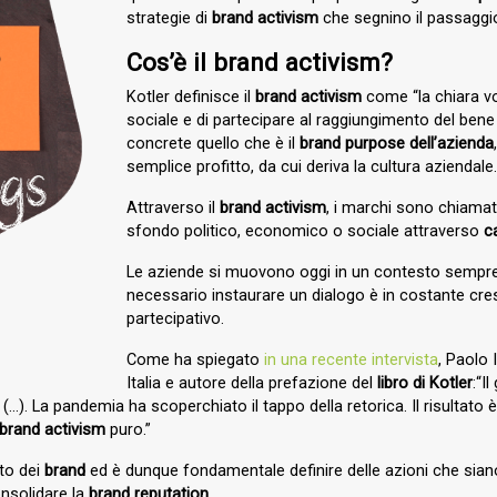
strategie di
brand activism
che segnino il passagg
Cos’è il brand activism?
Kotler definisce il
brand activism
come “la chiara vo
sociale e di partecipare al raggiungimento del bene
concrete quello che è il
brand purpose dell’azienda
semplice profitto, da cui deriva la cultura aziendale
Attraverso il
brand activism
, i marchi sono chiamat
sfondo politico, economico o sociale attraverso
c
Le aziende si muovono oggi in un contesto sempre p
necessario instaurare un dialogo è in costante cres
partecipativo.
Come ha spiegato
in una recente intervista
, Paolo 
Italia e autore della prefazione del
libro di Kotler
:“I
(…). La pandemia ha scoperchiato il tappo della retorica. Il risultat
brand activism
puro.”
to dei
brand
ed è dunque fondamentale definire delle azioni che sian
nsolidare la
brand reputation.