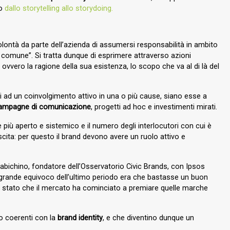
io
dallo storytelling allo storydoing.
lontà da parte dell’azienda di assumersi responsabilità in ambito
 comune”. Si tratta dunque di esprimere attraverso azioni
, ovvero la ragione della sua esistenza, lo scopo che va al di là del
.
i ad un coinvolgimento attivo in una o più cause, siano esse a
ampagne di comunicazione
, progetti ad hoc e investimenti mirati.
iù aperto e sistemico e il numero degli interlocutori con cui è
cita: per questo il brand devono avere un ruolo attivo e
Iabichino, fondatore dell’Osservatorio Civic Brands, con Ipsos
l grande equivoco dell’ultimo periodo era che bastasse un buon
o è stato che il mercato ha cominciato a premiare quelle marche
o coerenti con la
brand identity
,
e che diventino dunque un