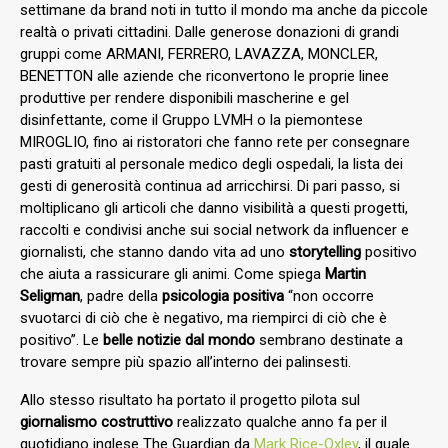
settimane da brand noti in tutto il mondo ma anche da piccole
realtà o privati cittadini. Dalle generose donazioni di grandi
gruppi come ARMANI, FERRERO, LAVAZZA, MONCLER,
BENETTON alle aziende che riconvertono le proprie linee
produttive per rendere disponibili mascherine e gel
disinfettante, come il Gruppo LVMH o la piemontese
MIROGLIO, fino ai ristoratori che fanno rete per consegnare
pasti gratuiti al personale medico degli ospedali, la lista dei
gesti di generosità continua ad arricchirsi. Di pari passo, si
moltiplicano gli articoli che danno visibilità a questi progetti,
raccolti e condivisi anche sui social network da influencer e
giornalisti, che stanno dando vita ad uno
storytelling
positivo
che aiuta a rassicurare gli animi. Come spiega
Martin
Seligman
, padre della
psicologia positiva
“non occorre
svuotarci di ciò che è negativo, ma riempirci di ciò che è
positivo”. Le
belle notizie
dal mondo
sembrano destinate a
trovare sempre più spazio all’interno dei palinsesti.
Allo stesso risultato ha portato il progetto pilota sul
giornalismo costruttivo
realizzato qualche anno fa per il
quotidiano inglese The Guardian da
Mark Rice-Oxley
, il quale