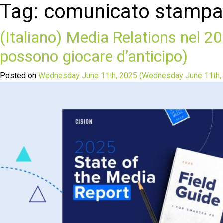
Tag:
comunicato stampa
(Italiano) Media Relations nel 20
possono giocare d’anticipo)
Posted on
Wednesday June 11th, 2025
(Wednesday June 11th,