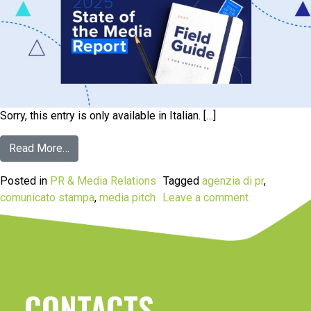
Sorry, this entry is only available in Italian. […]
Read More…
Posted in
PR & Media Relations
Tagged
agenzia di pr
,
comunicato stampa
,
media pitch
Leave a comment
CONTACTS