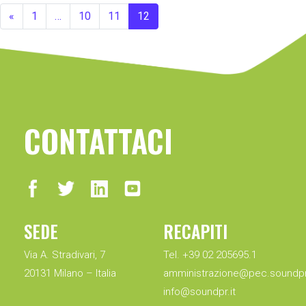
«
1
…
10
11
12
CONTATTACI
SEDE
RECAPITI
Via A. Stradivari, 7
Tel. +39 02 205695.1
20131 Milano – Italia
amministrazione@pec.soundpr.
info@soundpr.it