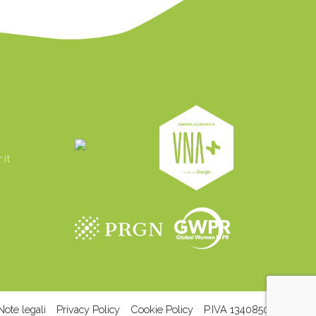
it
Note legali
Privacy Policy
Cookie Policy
P.IVA 13408500158