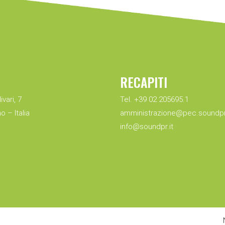
RECAPITI
ivari, 7
Tel. +39 02 205695.1
o – Italia
amministrazione@pec.soundpr.
info@soundpr.it