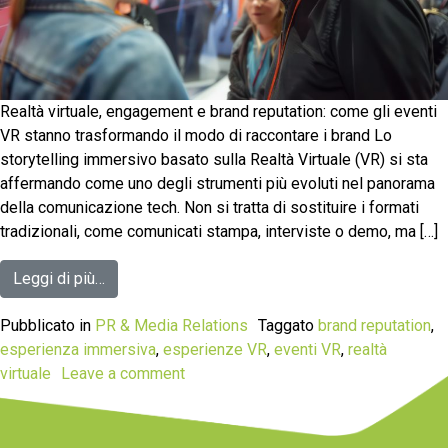
Realtà virtuale, engagement e brand reputation: come gli eventi
VR stanno trasformando il modo di raccontare i brand Lo
storytelling immersivo basato sulla Realtà Virtuale (VR) si sta
affermando come uno degli strumenti più evoluti nel panorama
della comunicazione tech. Non si tratta di sostituire i formati
tradizionali, come comunicati stampa, interviste o demo, ma […]
Leggi di più…
Pubblicato in
PR & Media Relations
Taggato
brand reputation
,
esperienza immersiva
,
esperienze VR
,
eventi VR
,
realtà
virtuale
Leave a comment