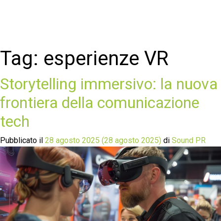
Tag:
esperienze VR
Storytelling immersivo: la nuova
frontiera della comunicazione
tech
Pubblicato il
28 agosto 2025
(28 agosto 2025)
di
Sound PR