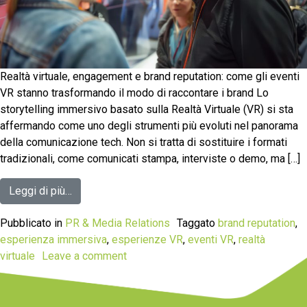
Realtà virtuale, engagement e brand reputation: come gli eventi
VR stanno trasformando il modo di raccontare i brand Lo
storytelling immersivo basato sulla Realtà Virtuale (VR) si sta
affermando come uno degli strumenti più evoluti nel panorama
della comunicazione tech. Non si tratta di sostituire i formati
tradizionali, come comunicati stampa, interviste o demo, ma […]
Leggi di più…
Pubblicato in
PR & Media Relations
Taggato
brand reputation
,
esperienza immersiva
,
esperienze VR
,
eventi VR
,
realtà
virtuale
Leave a comment