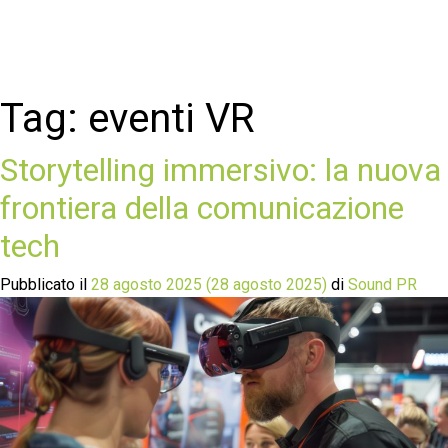
Tag:
eventi VR
Storytelling immersivo: la nuova
frontiera della comunicazione
tech
Pubblicato il
28 agosto 2025
(28 agosto 2025)
di
Sound PR