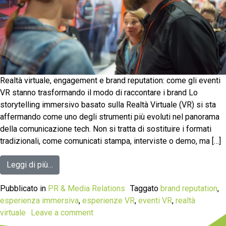
Realtà virtuale, engagement e brand reputation: come gli eventi
VR stanno trasformando il modo di raccontare i brand Lo
storytelling immersivo basato sulla Realtà Virtuale (VR) si sta
affermando come uno degli strumenti più evoluti nel panorama
della comunicazione tech. Non si tratta di sostituire i formati
tradizionali, come comunicati stampa, interviste o demo, ma […]
Leggi di più…
Pubblicato in
PR & Media Relations
Taggato
brand reputation
,
esperienza immersiva
,
esperienze VR
,
eventi VR
,
realtà
virtuale
Leave a comment