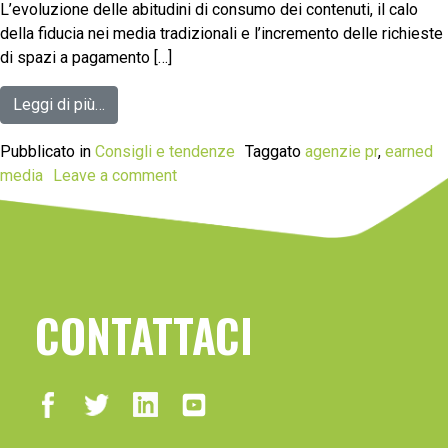
L’evoluzione delle abitudini di consumo dei contenuti, il calo
della fiducia nei media tradizionali e l’incremento delle richieste
di spazi a pagamento […]
Leggi di più…
Pubblicato in
Consigli e tendenze
Taggato
agenzie pr
,
earned
media
Leave a comment
CONTATTACI