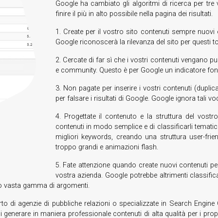
Google ha cambiato gli algoritmi di ricerca per tre v
finire il più in alto possibile nella pagina dei risultati.
1. Create per il vostro sito contenuti sempre nuovi e
Google riconoscerà la rilevanza del sito per questi to
2. Cercate di far sì che i vostri contenuti vengano pu
e community. Questo è per Google un indicatore fonda
3. Non pagate per inserire i vostri contenuti (dupl
per falsare i risultati di Google. Google ignora tali 
4. Progettate il contenuto e la struttura del vost
contenuti in modo semplice e di classificarli tematic
migliori keywords, creando una struttura user-frie
troppo grandi e animazioni flash.
5. Fate attenzione quando create nuovi contenuti per
vostra azienda. Google potrebbe altrimenti classif
po vasta gamma di argomenti.
orto di agenzie di pubbliche relazioni o specializzate in Search Engi
generare in maniera professionale contenuti di alta qualità per i propri 