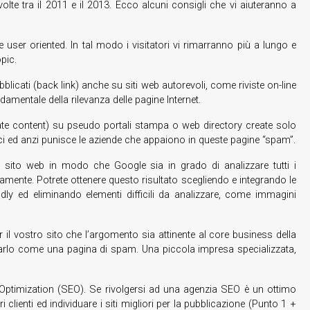
olte tra il 2011 e il 2013. Ecco alcuni consigli che vi aiuteranno a
 user oriented. In tal modo i visitatori vi rimarranno più a lungo e
pic.
bblicati (back link) anche su siti web autorevoli, come riviste on-line
mentale della rilevanza delle pagine Internet.
icate content) su pseudo portali stampa o web directory create solo
voci ed anzi punisce le aziende che appaiono in queste pagine “spam”.
ro sito web in modo che Google sia in grado di analizzare tutti i
amente. Potrete ottenere questo risultato scegliendo e integrando le
ndly ed eliminando elementi difficili da analizzare, come immagini
 il vostro sito che l’argomento sia attinente al core business della
icarlo come una pagina di spam. Una piccola impresa specializzata,
ne Optimization (SEO). Se rivolgersi ad una agenzia SEO è un ottimo
clienti ed individuare i siti migliori per la pubblicazione (Punto 1 +