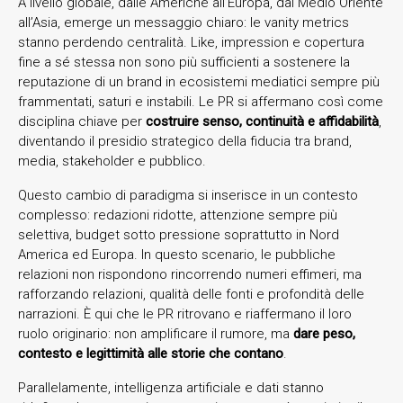
A livello globale, dalle Americhe all’Europa, dal Medio Oriente
all’Asia, emerge un messaggio chiaro: le vanity metrics
stanno perdendo centralità. Like, impression e copertura
fine a sé stessa non sono più sufficienti a sostenere la
reputazione di un brand in ecosistemi mediatici sempre più
frammentati, saturi e instabili. Le PR si affermano così come
disciplina chiave per
costruire senso, continuità e affidabilità
,
diventando il presidio strategico della fiducia tra brand,
media, stakeholder e pubblico.
Questo cambio di paradigma si inserisce in un contesto
complesso: redazioni ridotte, attenzione sempre più
selettiva, budget sotto pressione soprattutto in Nord
America ed Europa. In questo scenario, le pubbliche
relazioni non rispondono rincorrendo numeri effimeri, ma
rafforzando relazioni, qualità delle fonti e profondità delle
narrazioni. È qui che le PR ritrovano e riaffermano il loro
ruolo originario: non amplificare il rumore, ma
dare peso,
contesto e legittimità alle storie che contano
.
Parallelamente, intelligenza artificiale e dati stanno