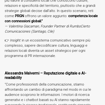
più valore a consulenti locali che conoscono culture,
relazioni e specificità del territorio, piuttosto che a grandi
strategie globali decise dall’alto. In questo scenario, reti
come
PRGN
offrono un valore aggiunto:
competenza locale
con connessioni globali.”
— Valentina Giacaman, Founder Partner di RumboCierto
Comunicaciones (Santiago, Cile)
👉
Insight:
in un ecosistema comunicativo sempre più
complesso, sapere decodificare cultura, linguaggi e
relazioni locali diventa un asset strategico per ogni
programma di PR internazionale.
Alessandra Malvermi – Reputazione digitale e AI-
readability
“Come professionisti della comunicazione, stiamo
affrontando un cambio di paradigma nel modo in cui le
audience scoprono le informazioni. I motori di ricerca
generativi e i chatbot basati su AI stanno rapidamente
superando la ricerca tradizionale, restituendo risposte