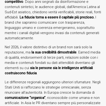
competitivo
. Dopo anni segnati da disinformazione e
contenuti sintetici, le audience globali, dall’America Latina al
Sud-Est asiatico, chiedono verità verificabili, storie reali, fonti
affidabili.
La fiducia torna a essere il capitale più prezioso.
I
brand che sapranno comunicare con trasparenza,
linguaggio umano e coerenza emergeranno, soprattutto
mentre i canali digitali vengono invasi da contenuti generati
automaticamente.
Nel 2026, il valore distintivo di un brand non sarà solo la
reputazione, ma
la sua credibilità dimostrabile
. Earned media
di qualità, endorsement di terze parti, relazioni solide con i
media e contenuti fondati su dati attendibili diventano gli
elementi su cui
sia le persone sia le intelligenze artificiali
costruiscono fiducia
.
Le differenze regionali aggiungono ulteriori sfumature. Negli
Stati Uniti si rafforzano le strategie omnicanale, senza
rinunciare all’autenticità. In Europa cresce la domanda di
comunicazione “organica”
, riconoscibile come umana e non
artificiale. In Asia le PR diventano sempre più personalizzate