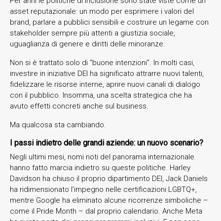
Per anni le politiche di inclusione sono state viste come un
asset reputazionale: un modo per esprimere i valori del
brand, parlare a pubblici sensibili e costruire un legame con
stakeholder sempre più attenti a giustizia sociale,
uguaglianza di genere e diritti delle minoranze.
Non si è trattato solo di “buone intenzioni”. In molti casi,
investire in iniziative DEI ha significato attrarre nuovi talenti,
fidelizzare le risorse interne, aprire nuovi canali di dialogo
con il pubblico. Insomma, una scelta strategica che ha
avuto effetti concreti anche sul business.
Ma qualcosa sta cambiando.
I passi indietro delle grandi aziende: un nuovo scenario?
Negli ultimi mesi, nomi noti del panorama internazionale
hanno fatto marcia indietro su queste politiche. Harley
Davidson ha chiuso il proprio dipartimento DEI, Jack Daniels
ha ridimensionato l’impegno nelle certificazioni LGBTQ+,
mentre Google ha eliminato alcune ricorrenze simboliche –
come il Pride Month – dal proprio calendario. Anche Meta