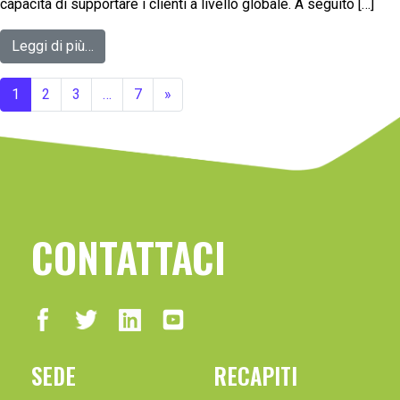
capacità di supportare i clienti a livello globale. A seguito […]
Leggi di più…
1
2
3
…
7
»
CONTATTACI
SEDE
RECAPITI