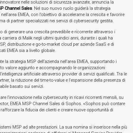
 innovatore nelle soluzioni di sicurezza avanzate, annuncia la
SP Channel Sales
. Nel suo nuovo ruolo guiderà la strategia
ll’area EMEA, con l’obiettivo di accelerarne la crescita e favorire
a di partner specializzati nei servizi di cybersecurity gestita.
 di generare una crescita prevedibile e ricorrente attraverso i
a carriera di Malik negli ultimi quindici anni, durante i quali ha
SP, distribuzione e go-to-market cloud per aziende SaaS e di
ati EMEA sia a livello globale.
nte la strategia MSP dell’azienda nell’area EMEA, supportando i
ad alto valore aggiunto e accompagnando le organizzazioni
ntelligenza artificiale attraverso provider di servizi qualificati. Tra le
artner, la riduzione del time-to-value e l’espansione della presenza di
ile basato sui servizi.
are l’innovazione nella cybersecurity in ricavi ricorrenti mensili, su
irector, EMEA MSP Channel Sales di Sophos. «Sophos può contare
afforzare la fiducia dei clienti e creare nuove opportunità di
istemi MSP ad alte prestazioni. La sua nomina si inserisce nella più