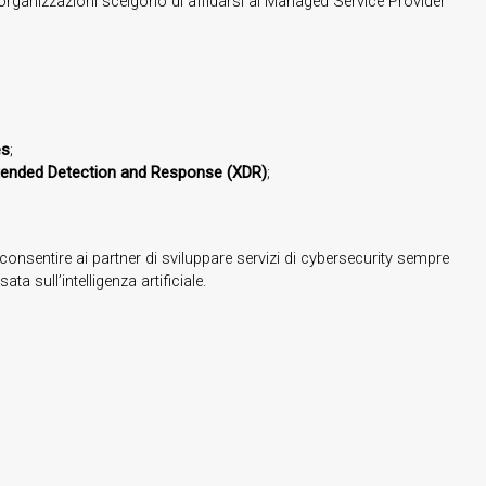
 organizzazioni scelgono di affidarsi ai Managed Service Provider
es
;
tended Detection and Response (XDR)
;
 consentire ai partner di sviluppare servizi di cybersecurity sempre
a sull’intelligenza artificiale.