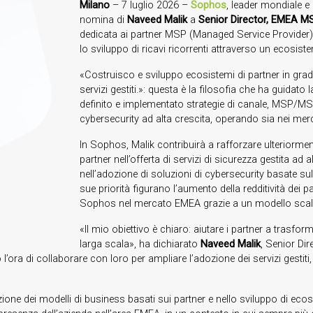
Milano
– 7 luglio 2026 –
Sophos
, leader mondiale e
nomina di
Naveed Malik
a
Senior Director, EMEA M
dedicata ai partner MSP (Managed Service Provider) ne
lo sviluppo di ricavi ricorrenti attraverso un ecosistem
«Costruisco e sviluppo ecosistemi di partner in grado
servizi gestiti.»: questa è la filosofia che ha guidato l
definito e implementato strategie di canale, MSP/MS
cybersecurity ad alta crescita, operando sia nei merc
In Sophos, Malik contribuirà a rafforzare ulteriorme
partner nell’offerta di servizi di sicurezza gestita 
nell’adozione di soluzioni di cybersecurity basate sull’i
sue priorità figurano l’aumento della redditività dei p
Sophos nel mercato EMEA grazie a un modello scalab
«Il mio obiettivo è chiaro: aiutare i partner a trasform
larga scala», ha dichiarato
Naveed Malik
, Senior D
a di collaborare con loro per ampliare l’adozione dei servizi gestiti, r
ne dei modelli di business basati sui partner e nello sviluppo di ecos