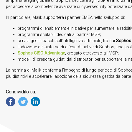
ampia strategia globale di Sophos dedicata agli MSP e rafforza la 
per accedere a competenze avanzate di cybersecurity potenziate dall’i
In particolare, Malik supporterà i partner EMEA nello sviluppo di:
programmi di enablement e iniziative per aumentare la redditi
programmi scalabili dedicati ai partner MSP;
servizi gestiti basati sull’intelligenza artificiale, tra cui
Sophos 
l’adozione del sistema di difesa AI-native di Sophos, che prote
Sophos CISO Advantage
, erogato attraverso gli MSP;
modelli di crescita guidati dai distributori per supportare la 
La nomina di Malik conferma l’impegno di lungo periodo di Soph
più distintivi e accelerare l’adozione della sicurezza gestita da parte
Condividilo su: