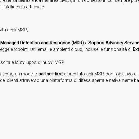
presenza dell’azienda nell’area EMEA, in un contesto in cui sempre più
ntelligenza artificiale.
vità degli MSP;
Managed Detection and Response (MDR)
e
Sophos Advisory Servic
gge endpoint, reti, email e ambienti cloud, incluse le funzionalità di
Ex
nascita e lo sviluppo di nuovi MSP.
os verso un modello
partner-first
e orientato agli MSP, con l’obiettivo di
 dei clienti attraverso una piattaforma di difesa aperta e nativamente basat