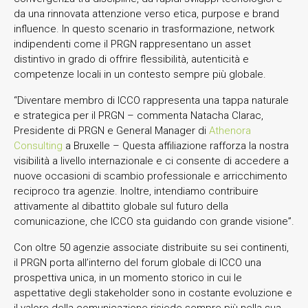
da una rinnovata attenzione verso etica, purpose e brand
influence. In questo scenario in trasformazione, network
indipendenti come il PRGN rappresentano un asset
distintivo in grado di offrire flessibilità, autenticità e
competenze locali in un contesto sempre più globale.
“Diventare membro di ICCO rappresenta una tappa naturale
e strategica per il PRGN – commenta Natacha Clarac,
Presidente di PRGN e General Manager di
Athenora
Consulting
a Bruxelle – Questa affiliazione rafforza la nostra
visibilità a livello internazionale e ci consente di accedere a
nuove occasioni di scambio professionale e arricchimento
reciproco tra agenzie. Inoltre, intendiamo contribuire
attivamente al dibattito globale sul futuro della
comunicazione, che ICCO sta guidando con grande visione”.
Con oltre 50 agenzie associate distribuite su sei continenti,
il PRGN porta all’interno del forum globale di ICCO una
prospettiva unica, in un momento storico in cui le
aspettative degli stakeholder sono in costante evoluzione e
il valore della comunicazione risiede sempre più nella sua