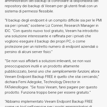
amministratori del backup di controllare la disponibilità dei
repository dei backup di Veeam per gli utenti finali con un
sistema di permessi flessibile.
“Il backup degli endpoint è un compito difficile sia per le PMI
sia per i privati,” sostiene Liz Conner, Research Manager in
IDC. “Con questo nuovo tool gratuito, Veeam ha introdotto
una soluzione interessante e raffinata per i privati che
vogliono eseguire il backup dei propri PC, o come
protezione per un ristretto numero di endpoint aziendali o
persino di alcuni server fisici.”
“Se non vuoi affidarti a soluzioni irrilevanti, se non vuoi
preoccupazioni inutili e un prodotto altamente
pubblicizzato, bensì uno che
semplicemente funzioni
, allora
Veeam Endpoint Backup FREE è quello che stai cercando,”
dichiara Femi Adegoke, Technology Director in
FATeknollogee. “Se fossi Veeam, farei pagare per questo
prodotto. Funziona troppo bene per essere gratuito.”
“Abbiamo implementato Veeam Endpoint Backup FREE
come un tool self-service per i nostri amministratori di