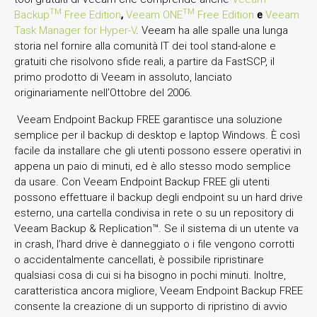
TM
TM
Backup
Free Edition
,
Veeam ONE
Free Edition
e
Veeam
Task Manager for Hyper-V
. Veeam ha alle spalle una lunga
storia nel fornire alla comunità IT dei tool stand-alone e
gratuiti che risolvono sfide reali, a partire da FastSCP, il
primo prodotto di Veeam in assoluto, lanciato
originariamente nell’Ottobre del 2006.
Veeam Endpoint Backup FREE garantisce una soluzione
semplice per il backup di desktop e laptop Windows. È così
facile da installare che gli utenti possono essere operativi in
appena un paio di minuti, ed è allo stesso modo semplice
da usare. Con Veeam Endpoint Backup FREE gli utenti
possono effettuare il backup degli endpoint su un hard drive
esterno, una cartella condivisa in rete o su un repository di
Veeam Backup & Replication™. Se il sistema di un utente va
in crash, l’hard drive è danneggiato o i file vengono corrotti
o accidentalmente cancellati, è possibile ripristinare
qualsiasi cosa di cui si ha bisogno in pochi minuti. Inoltre,
caratteristica ancora migliore, Veeam Endpoint Backup FREE
consente la creazione di un supporto di ripristino di avvio