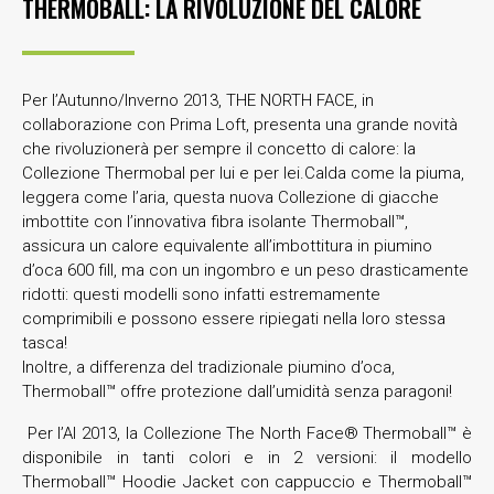
THERMOBALL: LA RIVOLUZIONE DEL CALORE
Per l’Autunno/Inverno 2013, THE NORTH FACE, in
collaborazione con Prima Loft, presenta una grande novità
che rivoluzionerà per sempre il concetto di calore: la
Collezione Thermobal per lui e per lei.
Calda come la piuma,
leggera come l’aria, questa nuova Collezione di giacche
imbottite con l’innovativa fibra isolante Thermoball™,
assicura un calore equivalente all’imbottitura in piumino
d’oca 600 fill, ma con un ingombro e un peso drasticamente
ridotti: questi modelli sono infatti estremamente
comprimibili e possono essere ripiegati nella loro stessa
tasca!
Inoltre, a differenza del tradizionale piumino d’oca,
Thermoball™ offre protezione dall’umidità senza paragoni!
Per l’AI 2013, la Collezione The North Face® Thermoball™ è
disponibile in tanti colori e in 2 versioni: il modello
Thermoball™ Hoodie Jacket con cappuccio e Thermoball™