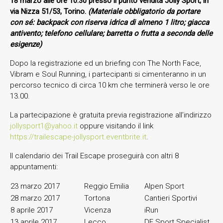
18 marzo alle ore 10.30 presso il punto vendita Jolly Sport, in
via Nizza 51/53, Torino.
(Materiale obbligatorio da portare
con sé: backpack con riserva idrica di almeno 1 litro; giacca
antivento; telefono cellulare; barretta o frutta a seconda delle
esigenze)
Dopo la registrazione ed un briefing con The North Face,
Vibram e Soul Running, i partecipanti si cimenteranno in un
percorso tecnico di circa 10 km che terminerà verso le ore
13.00.
La partecipazione è gratuita previa registrazione all’indirizzo
jollysport1@yahoo.it
oppure visitando il link
https://trailescape-jollysport.eventbrite.it
.
Il calendario dei Trail Escape proseguirà con altri 8
appuntamenti:
23 marzo 2017
Reggio Emilia
Alpen Sport
28 marzo 2017
Tortona
Cantieri Sportivi
8 aprile 2017
Vicenza
iRun
13 aprile 2017
Lecco
DF Sport Specialist