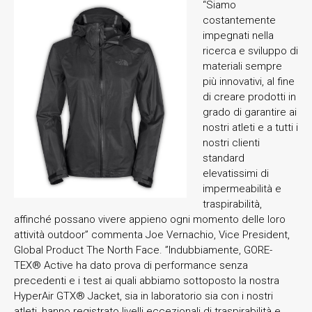
“Siamo
costantemente
impegnati nella
ricerca e sviluppo di
materiali sempre
più innovativi, al fine
di creare prodotti in
grado di garantire ai
nostri atleti e a tutti i
nostri clienti
standard
elevatissimi di
impermeabilità e
traspirabilità,
affinché possano vivere appieno ogni momento delle loro
attività outdoor” commenta Joe Vernachio, Vice President,
Global Product The North Face. ”Indubbiamente, GORE-
TEX® Active ha dato prova di performance senza
precedenti e i test ai quali abbiamo sottoposto la nostra
HyperAir GTX® Jacket, sia in laboratorio sia con i nostri
atleti, hanno registrato livelli eccezionali di traspirabilità e