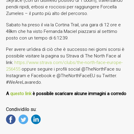
Skyrace (con un dislivello positivo di 1.000m), traversando
pendii ripidi, erbosi e rocciosi per raggiungere Forcella
Zumeles – il punto più alto del percorso.
Sabato ha preso il via la Cortina Trail, una gara di 12 ore e
48km che ha visto Fernanda Maciel piazzarsi al settimo
posto con un tempo di 6:12:39.
Per avere un’idea di ciò che è successo nei giorni scorsi è
possibile visitare la pagina su Strava di The North Face al
link:
https://www.strava.com/clubs/the-north-face-europe-
256455
oppure seguire i profili social @TheNorthFace su
Instagram e Facebook e @TheNorthFaceEU su Twitter.
#WeAreLavaredo.
A
questo link
è possibile scaricare alcune immagini a corredo
Condividilo su: