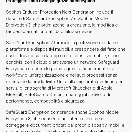
Proteggere i dati ovunque grazie all’encryption
Sophos Enduser Protection Next Generation include il
rilascio di SafeGuard Encryption 7 e Sophos Mobile
Encryption 3, che ottimizzano la creazione, la modifica e
l’accesso ai dati criptati da qualsiasi device.
SafeGuard Encryption 7 fornisce la protezione dei dati su
piattaforme e dispositivi multipli, a prescindere dal fatto che
essi si trovino su un laptop o un dispositivo mobile, siano
condivisi con il cloud o attraverso un network. Safeguard
Encryption è costruito per integrarsi efficacemente nel
workflow di un’organizzazione e nei suoi processi senza
rallentarne la produttività. Unito alla migliorata gestione dei
servizi di crittografia di Microsoft BitLocker e di Apple
FileVault, SafeGuard offre un impareggiabile livello di
performance, compatibilità e sicurezza.
SafeGuard Encryption comprende anche Sophos Mobile
Encryption 3, che consente agli utenti di creare e
correggere documenti criptati dai propri dispositivi mobili e
di gestire più chiavi di cifratura direttamente dalla app