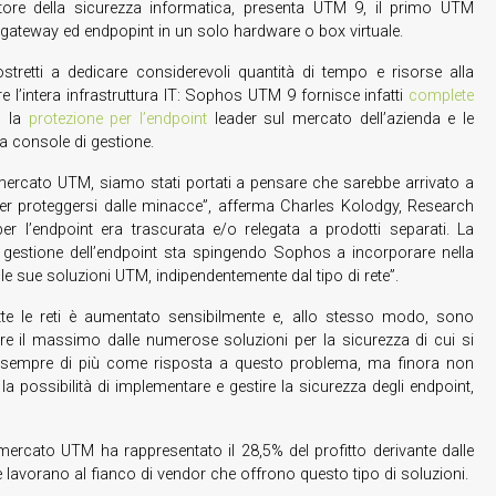
ttore della sicurezza informatica, presenta UTM 9, il primo UTM
 gateway ed endpopint in un solo hardware o box virtuale.
tretti a dedicare considerevoli quantità di tempo e risorse alla
e l’intera infrastruttura IT: Sophos UTM 9 fornisce infatti
complete
o la
protezione per l’endpoint
leader sul mercato dell’azienda e le
a console di gestione.
 mercato UTM, siamo stati portati a pensare che sarebbe arrivato a
 per proteggersi dalle minacce”, afferma Charles Kolodgy, Research
per l’endpoint era trascurata e/o relegata a prodotti separati. La
gestione dell’endpoint sta spingendo Sophos a incorporare nella
elle sue soluzioni UTM, indipendentemente dal tipo di rete”.
tutte le reti è aumentato sensibilmente e, allo stesso modo, sono
nere il massimo dalle numerose soluzioni per la sicurezza di cui si
i sempre di più come risposta a questo problema, ma finora non
 possibilità di implementare e gestire la sicurezza degli endpoint,
mercato UTM ha rappresentato il 28,5% del profitto derivante dalle
 lavorano al fianco di vendor che offrono questo tipo di soluzioni.