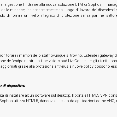
ificare la gestione IT. Grazie alla nuova soluzione UTM di Sophos, i ma
li dalle minacce, indipendentemente dal luogo di lavoro dei dipendenti e
o di fornire un livello integrato di protezione senza pari nel setto
onitorare i membri dello staff ovunque si trovino. Estende i gateway di 
one dell’endpoint sfrutta il servizio cloud LiveConnect – gli utenti pos
giornati grazie alla protezione antivirus e nuove policy possono esse
di dispositivo
 di installare alcun software sul desktop. Il portale HTML5 VPN consente
 di Sophos utilizza HTML5, dandovi accesso da applicazioni come VNC, 