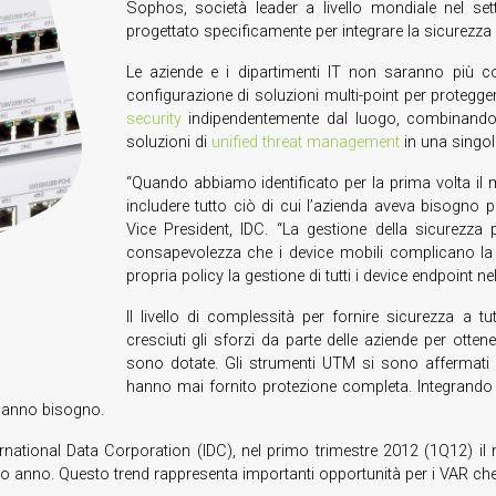
Sophos, società leader a livello mondiale nel se
progettato specificamente per integrare la sicurezza
Le aziende e i dipartimenti IT non saranno più cos
configurazione di soluzioni multi-point per protegger
security
indipendentemente dal luogo, combinand
soluzioni di
unified threat management
in una singol
“Quando abbiamo identificato per la prima volta il
includere tutto ciò di cui l’azienda aveva bisogno
Vice President, IDC. “La gestione della sicurezza 
consapevolezza che i device mobili complicano la 
propria policy la gestione di tutti i device endpoint n
Il livello di complessità per fornire sicurezza a 
cresciuti gli sforzi da parte delle aziende per otte
sono dotate. Gli strumenti UTM si sono affermat
hanno mai fornito protezione completa. Integrando la
 hanno bisogno.
rnational Data Corporation (IDC), nel primo trimestre 2012 (1Q12) il 
po anno. Questo trend rappresenta importanti opportunità per i VAR che