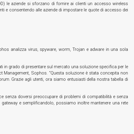
OD) le aziende si sforzano di fornire ai clienti un accesso wireless
enti e consentendo alle aziende di impostare le quote di accesso dei
ophos analizza virus, spyware, worm, Trojan e adware in una sola
i in grado di presentare sul mercato una soluzione specifica per le
Product Management, Sophos. “Questa soluzione è stata concepita non
um. Grazie agli utenti, ora siamo entusiasti della nostra tabella di
ce senza doversi preoccupare di problemi di compatibilità e senza
 nel gateway e semplificandolo, possiamo inoltre mantenere una rete