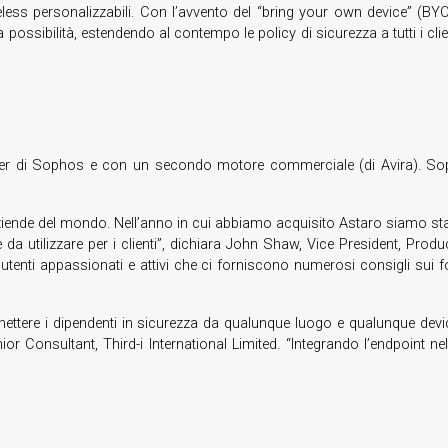
reless personalizzabili. Con l’avvento del “bring your own device” (BY
possibilità, estendendo al contempo le policy di sicurezza a tutti i cli
 leader di Sophos e con un secondo motore commerciale (di Avira). S
ziende del mondo. Nell’anno in cui abbiamo acquisito Astaro siamo stat
le da utilizzare per i clienti”, dichiara John Shaw, Vice President, 
utenti appassionati e attivi che ci forniscono numerosi consigli sui for
ttere i dipendenti in sicurezza da qualunque luogo e qualunque devi
nior Consultant, Third-i International Limited. “Integrando l’endpoint