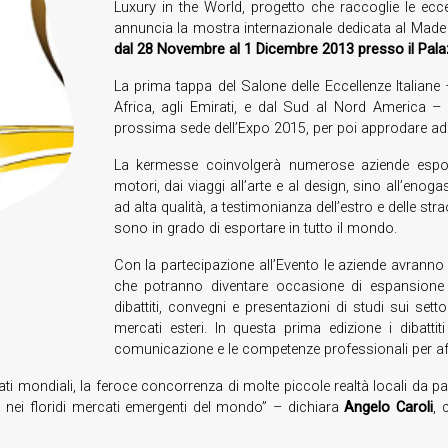
Luxury in the World, progetto che raccoglie le ecce
annuncia la mostra internazionale dedicata al Made i
dal 28 Novembre al 1 Dicembre 2013 presso il Pala
La prima tappa del Salone delle Eccellenze Italiane 
Africa, agli Emirati, e dal Sud al Nord America – 
prossima sede dell’Expo 2015, per poi approdare ad
La kermesse coinvolgerà numerose aziende esposit
motori, dai viaggi all’arte e al design, sino all’en
ad alta qualità, a testimonianza dell’estro e delle st
sono in grado di esportare in tutto il mondo.
Con la partecipazione all’Evento le aziende avranno l
che potranno diventare occasione di espansione e 
dibattiti, convegni e presentazioni di studi sui sett
mercati esteri. In questa prima edizione i dibattit
comunicazione e le competenze professionali per aff
ti mondiali, la feroce concorrenza di molte piccole realtà locali da par
da nei floridi mercati emergenti del mondo” – dichiara
Angelo Caroli
, 