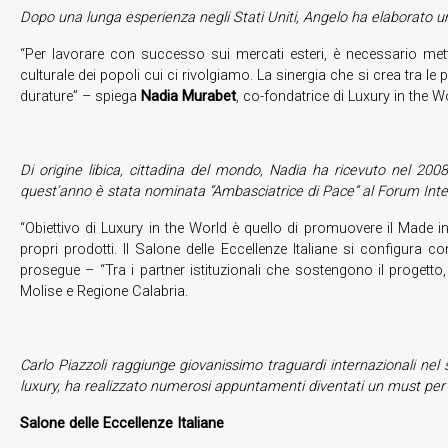
Dopo una lunga esperienza negli Stati Uniti, Angelo ha elaborato un
“Per lavorare con successo sui mercati esteri, è necessario met
culturale dei popoli cui ci rivolgiamo. La sinergia che si crea tra l
durature” – spiega
Nadia Murabet
, co-fondatrice di Luxury in the W
Di origine libica, cittadina del mondo, Nadia ha ricevuto nel 2
quest’anno è stata nominata “Ambasciatrice di Pace” al Forum Intern
“Obiettivo di Luxury in the World è quello di promuovere il Made in 
propri prodotti. Il Salone delle Eccellenze Italiane si configur
prosegue – “Tra i partner istituzionali che sostengono il proge
Molise e Regione Calabria.
Carlo Piazzoli raggiunge giovanissimo traguardi internazionali nel s
luxury, ha realizzato numerosi appuntamenti diventati un must per i 
Salone delle Eccellenze Italiane