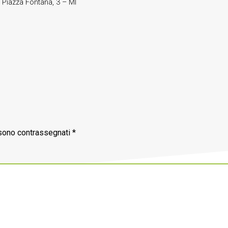
 Piazza Fontana, 3 – MI
 sono contrassegnati
*