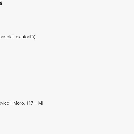
i
nsolati e autorità)
ovico il Moro, 117 – MI