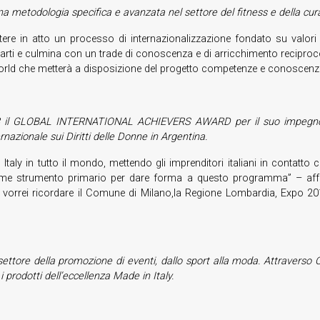
a metodologia specifica e avanzata nel settore del fitness e della cura 
tere in atto un processo di internazionalizzazione fondato su valo
e parti e culmina con un trade di conoscenza e di arricchimento reciproco
orld che metterà a disposizione del progetto competenze e conoscenze acqu
008 il GLOBAL INTERNATIONAL ACHIEVERS AWARD per il suo impegno in
azionale sui Diritti delle Donne in Argentina.
Italy in tutto il mondo, mettendo gli imprenditori italiani in contatto 
a come strumento primario per dare forma a questo programma” – affe
tto, vorrei ricordare il Comune di Milano,la Regione Lombardia, Exp
ettore della promozione di eventi, dallo sport alla moda. Attraverso Ob
prodotti dell’eccellenza Made in Italy.