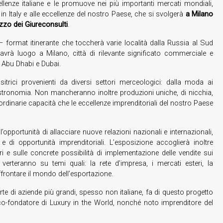
llenze italiane e le promuove nei più importanti mercati mondiali,
n Italy e alle eccellenze del nostro Paese, che si svolgerà
a Milano
zzo dei Giureconsulti
.
– format itinerante che toccherà varie località dalla Russia al Sud
avrà luogo a Milano, città di rilevante significato commerciale e
 Abu Dhabi e Dubai.
rici provenienti da diversi settori merceologici: dalla moda ai
ogastronomia. Non mancheranno inoltre produzioni uniche, di nicchia,
raordinarie capacità che le eccellenze imprenditoriali del nostro Paese
’opportunità di allacciare nuove relazioni nazionali e internazionali,
di opportunità imprenditoriali. L’esposizione accoglierà inoltre
ori e sulle concrete possibilità di implementazione delle vendite sui
i verteranno su temi quali: la rete d’impresa, i mercati esteri, la
rontare il mondo dell’esportazione.
te di aziende più grandi, spesso non italiane, fa di questo progetto
co-fondatore di Luxury in the World, nonché noto imprenditore del