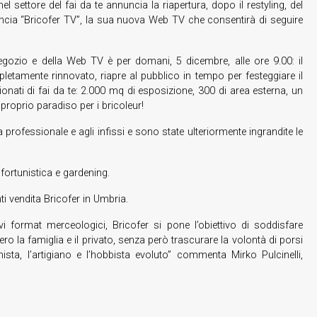
el settore del fai da te annuncia la riapertura, dopo il restyling, del
ancia “Bricofer TV”, la sua nuova Web TV che consentirà di seguire
gozio e della Web TV è per domani, 5 dicembre, alle ore 9.00: il
letamente rinnovato, riapre al pubblico in tempo per festeggiare il
onati di fai da te: 2.000 mq di esposizione, 300 di area esterna, un
roprio paradiso per i bricoleur!
lizia professionale e agli infissi e sono state ulteriormente ingrandite le
nfortunistica e gardening.
nti vendita Bricofer in Umbria.
 format merceologici, Bricofer si pone l’obiettivo di soddisfare
ero la famiglia e il privato, senza però trascurare la volontà di porsi
sta, l’artigiano e l’hobbista evoluto” commenta Mirko Pulcinelli,