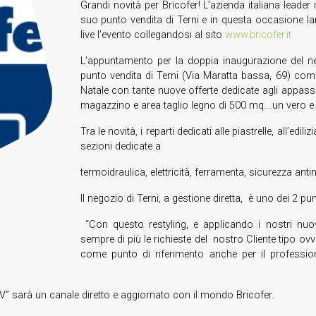
Grandi novità per Bricofer! L’azienda italiana leader n
suo punto vendita di Terni e in questa occasione l
live l’evento collegandosi al sito
www.bricofer.it
L’appuntamento per la doppia inaugurazione del ne
punto vendita di Terni (Via Maratta bassa, 69) comp
Natale con tante nuove offerte dedicate agli appassi
magazzino e area taglio legno di 500 mq….un vero e p
Tra le novità, i reparti dedicati alle piastrelle, all’edi
sezioni dedicate a
termoidraulica, elettricità, ferramenta, sicurezza anti
Il negozio di Terni, a gestione diretta, è uno dei 2 pu
“Con questo restyling, e applicando i nostri nuovi
sempre di più le richieste del nostro Cliente tipo ovv
come punto di riferimento anche per il professioni
r TV” sarà un canale diretto e aggiornato con il mondo Bricofer.