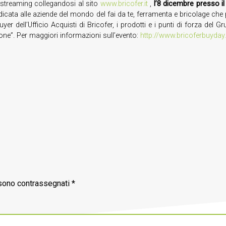
 streaming collegandosi al sito
www.bricofer.it
,
l’8 dicembre presso il
edicata alle aziende del mondo del fai da te, ferramenta e bricolage che p
uyer dell’Ufficio Acquisti di Bricofer, i prodotti e i punti di forza de
one”. Per maggiori informazioni sull’evento:
http://www.bricoferbuyday.
 sono contrassegnati
*