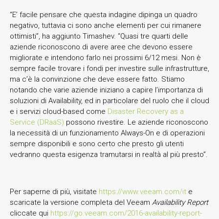
“E’ facile pensare che questa indagine dipinga un quadro
negativo, tuttavia ci sono anche elementi per cui rimanere
ottimisti”, ha aggiunto Timashev. “Quasi tre quarti delle
aziende riconoscono di avere aree che devono essere
migliorate e intendono farlo nei prossimi 6/12 mesi. Non è
sempre facile trovare i fondi per investire sulle infrastrutture,
ma c’è la convinzione che deve essere fatto. Stiamo
notando che varie aziende iniziano a capire l’importanza di
soluzioni di Availability, ed in particolare del ruolo che il cloud
e i servizi cloud-based come
Disaster Recovery as a
Service (DRaaS)
possono rivestire. Le aziende riconoscono
la necessità di un funzionamento Always-On e di operazioni
sempre disponibili e sono certo che presto gli utenti
vedranno questa esigenza tramutarsi in realtà al più presto”.
Per saperne di più, visitate
https://www.veeam.com/it
e
scaricate la versione completa del Veeam
Availability Report
cliccate qui
https://go.veeam.com/2016-availability-report-