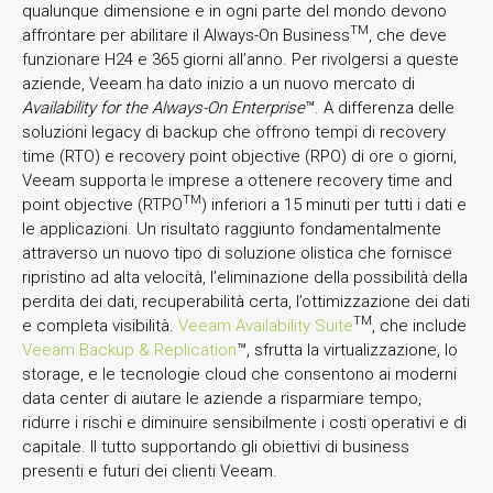
qualunque dimensione e in ogni parte del mondo devono
TM
affrontare per abilitare il Always-On Business
, che deve
funzionare H24 e 365 giorni all’anno. Per rivolgersi a queste
aziende, Veeam ha dato inizio a un nuovo mercato di
Availability for the Always-On Enterprise
™. A differenza delle
soluzioni legacy di backup che offrono tempi di recovery
time (RTO) e recovery point objective (RPO) di ore o giorni,
Veeam supporta le imprese a ottenere recovery time and
TM
point objective (RTPO
) inferiori a 15 minuti per tutti i dati e
le applicazioni. Un risultato raggiunto fondamentalmente
attraverso un nuovo tipo di soluzione olistica che fornisce
ripristino ad alta velocità, l’eliminazione della possibilità della
perdita dei dati, recuperabilità certa, l’ottimizzazione dei dati
TM
e completa visibilità.
Veeam Availability Suite
, che include
Veeam Backup & Replication
™, sfrutta la virtualizzazione, lo
storage, e le tecnologie cloud che consentono ai moderni
data center di aiutare le aziende a risparmiare tempo,
ridurre i rischi e diminuire sensibilmente i costi operativi e di
capitale. Il tutto supportando gli obiettivi di business
presenti e futuri dei clienti Veeam.