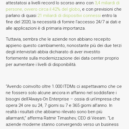
attestatosi a livelli record lo scorso anno con
3,4 miliardi di
persone, ovvero circa il 42% del globo
, e con previsioni che
parlano di quasi
21 miliardi di dispositivi connessi
entro la
fine del 2020, la necessità di fornire l’accesso 24/7 ai dati e
alle applicazioni è di primaria importanza.
Tuttavia, sembra che le aziende non abbiano recepito
appieno questo cambiamento, nonostante più dei due terzi
degli intervistati abbia dichiarato di aver investito
fortemente sulla modernizzazione dei data center proprio
per aumentare i livelli di disponibilità.
“Avendo coinvolto oltre 1.000 ITDMs ci aspettavamo che ce
ne fossero solo alcune ancora in affanno nel soddisfare i
bisogni dell’Always-On Enterprise – ossia di un’impresa che
opera 24 ore su 24, 7 giorni su 7 e 365 giorni all’anno. In
realtà i risultati che abbiamo rilevato sono ben più
allarmanti,” afferma Ratmir Timashev, CEO di Veeam. “Le
aziende moderne stanno convergendo verso un business