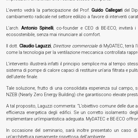
L’evento vedrà la partecipazione del Prof.
Guido Callegari
del Dip
cambiamento radicale nel settore edilizio a favore di interventi carat
L’arch.
Antonio Spinelli
, co-founder e CEO di BE-ECO, inviterà i
ecosostenibile, senza mai rinunciare al comfort.
Il dott.
Claudio Laguzzi
,
Direttore commerciale
di MyDATEC, terrà l’
come la tecnologia per la ventilazione meccanica controllata rapprese
L’intervento illustrerà infatti il principio semplice ma al tempo st
sistema di pompe di calore capaci di restituire un’aria filtrata e puli
dell’utente finale.
Tale soluzione, frutto di una consolidata esperienza sul campo, si 
NZEB (Nearly Zero Energy Building) che garantiscono elevate prest
A tal proposito, Laguzzi commenta: “L’obiettivo comune delle due az
efficienza energetica degli edifici. Se un corretto isolamento degl
implementare un’impiantistica adeguata. MyDATEC e BE-ECO offrono
In occasione del seminario, sarà inoltre presentato un caso d
un’architettura pienamente rispettosa dell’ambiente.