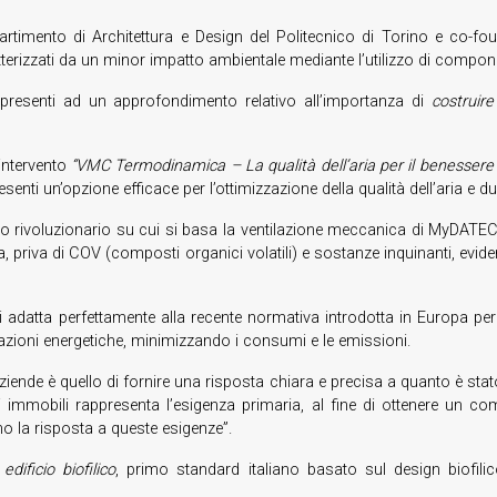
artimento di Architettura e Design del Politecnico di Torino e co-fou
terizzati da un minor impatto ambientale mediante l’utilizzo di component
 presenti ad un approfondimento relativo all’importanza di
costruir
intervento
“VMC Termodinamica – La qualità dell’aria per il benessere a
nti un’opzione efficace per l’ottimizzazione della qualità dell’aria e d
esso rivoluzionario su cui si basa la ventilazione meccanica di MyDATEC,
ta, priva di COV (composti organici volatili) e sostanze inquinanti, evidenz
adatta perfettamente alla recente normativa introdotta in Europa per l
azioni energetiche, minimizzando i consumi e le emissioni.
iende è quello di fornire una risposta chiara e precisa a quanto è stato
i immobili rappresenta l’esigenza primaria, al fine di ottenere un com
 la risposta a queste esigenze”.
i
edificio biofilico
, primo standard italiano basato sul design biofilic