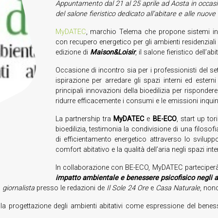
Appuntamento dal 21 al 25 aprile ad Aosta in occasi
del salone fieristico dedicato all’abitare e alle nuove 
MyDATEC
, marchio Telema che propone sistemi innov
con recupero energetico per gli ambienti residenziali
edizione di
Maison&Loisir
, il salone fieristico dell’a
Occasione di incontro sia per i professionisti del s
ispirazione per arredare gli spazi interni ed esterni
principali innovazioni della bioedilizia per risponde
ridurre efficacemente i consumi e le emissioni inquin
La partnership tra
MyDATEC
e
BE-ECO
, start up to
bioedilizia, testimonia la condivisione di una filosofi
di efficientamento energetico attraverso lo svilupp
comfort abitativo e la qualità dell’aria negli spazi int
In collaborazione con BE-ECO, MyDATEC parteciper
impatto ambientale e benessere psicofisico negli a
,
giornalista
presso le redazioni de
Il Sole 24 Ore
e
Casa Naturale
, non
 la progettazione degli ambienti abitativi come espressione del benes