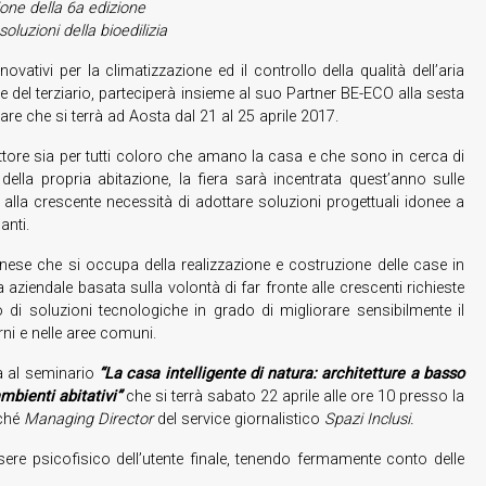
one della 6a edizione
soluzioni della bioedilizia
ativi per la climatizzazione ed il controllo della qualità dell’aria
 e del terziario, parteciperà insieme al suo Partner BE-ECO alla sesta
bitare che si terrà ad Aosta dal 21 al 25 aprile 2017.
ettore sia per tutti coloro che amano la casa e che sono in cerca di
 della propria abitazione, la fiera sarà incentrata quest’anno sulle
re alla crescente necessità di adottare soluzioni progettuali idonee a
anti.
rinese che si occupa della realizzazione e costruzione delle case in
a aziendale basata sulla volontà di far fronte alle crescenti richieste
o di soluzioni tecnologiche in grado di migliorare sensibilmente il
erni e nelle aree comuni.
à al seminario
“La casa intelligente di natura: architetture a basso
mbienti abitativi”
che si terrà sabato 22 aprile alle ore 10 presso la
ché
Managing Director
del service giornalistico
Spazi Inclusi.
sere psicofisico dell’utente finale, tenendo fermamente conto delle