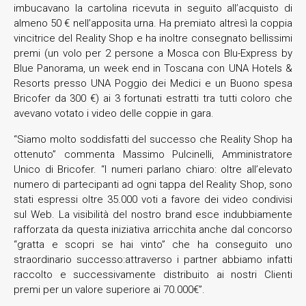
imbucavano la cartolina ricevuta in seguito all’acquisto di
almeno 50 € nell’apposita urna. Ha premiato altresì la coppia
vincitrice del Reality Shop e ha inoltre consegnato bellissimi
premi (un volo per 2 persone a Mosca con Blu-Express by
Blue Panorama, un week end in Toscana con UNA Hotels &
Resorts presso UNA Poggio dei Medici e un Buono spesa
Bricofer da 300 €) ai 3 fortunati estratti tra tutti coloro che
avevano votato i video delle coppie in gara.
“Siamo molto soddisfatti del successo che Reality Shop ha
ottenuto” commenta Massimo Pulcinelli, Amministratore
Unico di Bricofer. “I numeri parlano chiaro: oltre all’elevato
numero di partecipanti ad ogni tappa del Reality Shop, sono
stati espressi oltre 35.000 voti a favore dei video condivisi
sul Web. La visibilità del nostro brand esce indubbiamente
rafforzata da questa iniziativa arricchita anche dal concorso
“gratta e scopri se hai vinto” che ha conseguito uno
straordinario successo:attraverso i partner abbiamo infatti
raccolto e successivamente distribuito ai nostri Clienti
premi per un valore superiore ai 70.000€”.