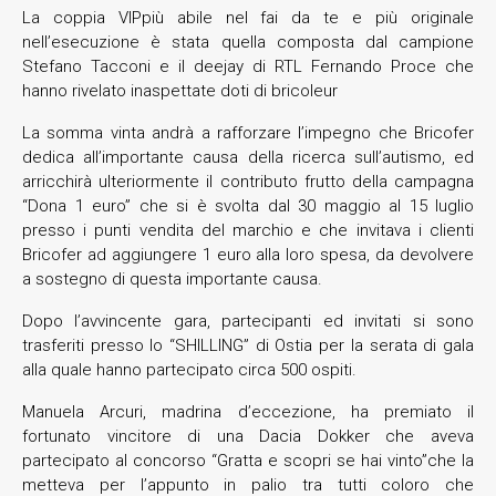
La coppia VIPpiù abile nel fai da te e più originale
nell’esecuzione è stata quella composta dal campione
Stefano Tacconi e il deejay di RTL Fernando Proce che
hanno rivelato inaspettate doti di bricoleur
La somma vinta andrà a rafforzare l’impegno che Bricofer
dedica all’importante causa della ricerca sull’autismo, ed
arricchirà ulteriormente il contributo frutto della campagna
“Dona 1 euro” che si è svolta dal 30 maggio al 15 luglio
presso i punti vendita del marchio e che invitava i clienti
Bricofer ad aggiungere 1 euro alla loro spesa, da devolvere
a sostegno di questa importante causa.
Dopo l’avvincente gara, partecipanti ed invitati si sono
trasferiti presso lo “SHILLING” di Ostia per la serata di gala
alla quale hanno partecipato circa 500 ospiti.
Manuela Arcuri, madrina d’eccezione, ha premiato il
fortunato vincitore di una Dacia Dokker che aveva
partecipato al concorso “Gratta e scopri se hai vinto”che la
metteva per l’appunto in palio tra tutti coloro che