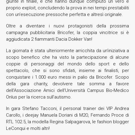
giunte in finale, e che hanno dunque compiuto un vero e
proprio exploit, concludendo la prova in nei tempi prestabiliti
con un’esecuzione pressoche perfetta e altresì originale.
Oltre a diventare i nuovi protagonisti della prossima
campagna pubblicitaria Bricofer, la coppia vincitrice si è
aggiudicata 2 fiammanti Dacia Dokker Van!
La giornata è stata ulteriormente arricchita da un’iniziativa a
scopo benefico che ha visto la partecipazione di alcune
coppie di personaggi del mondo dello sport e dello
spettacolo, che si sono sfidati, insieme ai finalisti, per
conquistare i 1.000 euro messi in palio da Bricofer. Scopo
della gara charity, devolvere tale somma a favore
dell’Associazione Amici dell’Università Campus Bio-Medico
Onlus per la ricerca sull’autismo.
In gara Stefano Tacconi, il personal trainer dei VIP Andrea
Carollo, i deejay Manuela Doriani di M2O, Fernando Proce di
RTL 102.5, la modella Regina Salpagarova, le fashion blogger
LeConqui e molti altri!