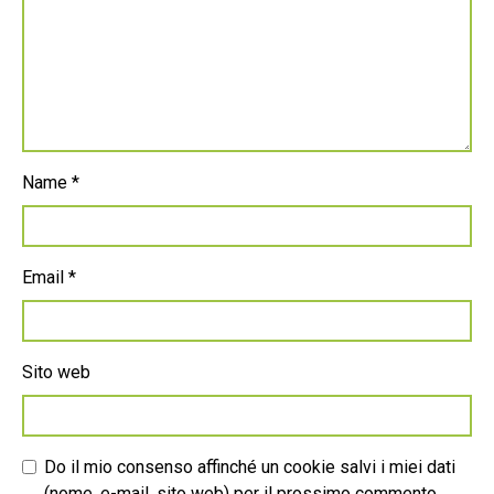
Name
*
Email
*
Sito web
Do il mio consenso affinché un cookie salvi i miei dati
(nome, e-mail, sito web) per il prossimo commento.