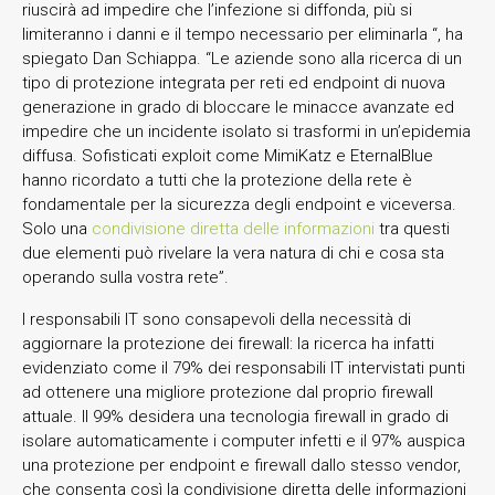
riuscirà ad impedire che l’infezione si diffonda, più si
limiteranno i danni e il tempo necessario per eliminarla “, ha
spiegato Dan Schiappa. “Le aziende sono alla ricerca di un
tipo di protezione integrata per reti ed endpoint di nuova
generazione in grado di bloccare le minacce avanzate ed
impedire che un incidente isolato si trasformi in un’epidemia
diffusa. Sofisticati exploit come MimiKatz e EternalBlue
hanno ricordato a tutti che la protezione della rete è
fondamentale per la sicurezza degli endpoint e viceversa.
Solo una
condivisione diretta delle informazioni
tra questi
due elementi può rivelare la vera natura di chi e cosa sta
operando sulla vostra rete”.
I responsabili IT sono consapevoli della necessità di
aggiornare la protezione dei firewall: la ricerca ha infatti
evidenziato come il 79% dei responsabili IT intervistati punti
ad ottenere una migliore protezione dal proprio firewall
attuale. Il 99% desidera una tecnologia firewall in grado di
isolare automaticamente i computer infetti e il 97% auspica
una protezione per endpoint e firewall dallo stesso vendor,
che consenta così la condivisione diretta delle informazioni