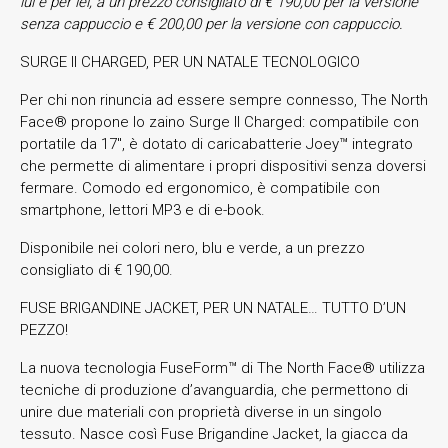
lui e per lei, a un prezzo consigliato di € 190,00 per la versione
senza cappuccio e € 200,00 per la versione con cappuccio.
SURGE II CHARGED, PER UN NATALE TECNOLOGICO
Per chi non rinuncia ad essere sempre connesso, The North
Face® propone lo zaino Surge II Charged: compatibile con
portatile da 17″, è dotato di caricabatterie Joey™ integrato
che permette di alimentare i propri dispositivi senza doversi
fermare. Comodo ed ergonomico, è compatibile con
smartphone, lettori MP3 e di e-book.
Disponibile nei colori nero, blu e verde, a un prezzo
consigliato di € 190,00.
FUSE BRIGANDINE JACKET, PER UN NATALE… TUTTO D’UN
PEZZO!
La nuova tecnologia FuseForm™ di The North Face® utilizza
tecniche di produzione d’avanguardia, che permettono di
unire due materiali con proprietà diverse in un singolo
tessuto. Nasce così Fuse Brigandine Jacket, la giacca da