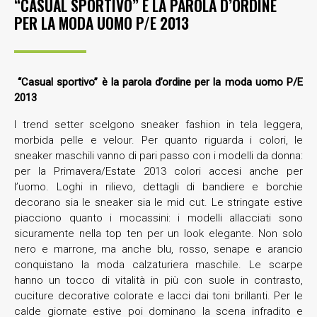
“CASUAL SPORTIVO” È LA PAROLA D’ORDINE
PER LA MODA UOMO P/E 2013
“Casual sportivo” è la parola d’ordine per la moda uomo P/E
2013
I trend setter scelgono sneaker fashion in tela leggera,
morbida pelle e velour. Per quanto riguarda i colori, le
sneaker maschili vanno di pari passo con i modelli da donna:
per la Primavera/Estate 2013 colori accesi anche per
l’uomo. Loghi in rilievo, dettagli di bandiere e borchie
decorano sia le sneaker sia le mid cut. Le stringate estive
piacciono quanto i mocassini: i modelli allacciati sono
sicuramente nella top ten per un look elegante. Non solo
nero e marrone, ma anche blu, rosso, senape e arancio
conquistano la moda calzaturiera maschile. Le scarpe
hanno un tocco di vitalità in più con suole in contrasto,
cuciture decorative colorate e lacci dai toni brillanti. Per le
calde giornate estive poi dominano la scena infradito e