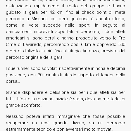
distanziando rapidamente il resto del gruppo e hanno
guidato la gara per 42 km, fino al check point di metà
percorso a Misurina…qui però qualcosa è andato storto,
come a volte succede nello sport: in seguito ai
cambiamenti imprevisti apportati al percorso, i due atleti
americani si sono persi e hanno proseguito verso le Tre
Cime di Lavaredo, percorrendo così 6 km e coprendo 500
metri di dislivello in più fino al rifugio Auronzo, previsto dal
percorso originale della gara.
I due runner sono scivolati rispettivamente in nona e decima
posizione, con 30 minuti di ritardo rispetto al leader della
corsa…
Grande dispiacere e delusione sia per i due atleti sia per
tutti i tifosi e la reazione iniziale è stata, devo ammetterlo, di
grande sconforto.
Nessuno poteva infatti immaginare che fosse possibile
recuperare un così grande divario, su un percorso
estremamente tecnico e con avversari molto motivati.