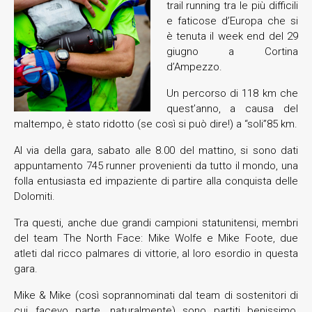
trail running tra le più difficili
e faticose d’Europa che si
è tenuta il week end del 29
giugno a Cortina
d’Ampezzo.
Un percorso di 118 km che
quest’anno, a causa del
maltempo, è stato ridotto (se così si può dire!) a “soli”85 km.
Al via della gara, sabato alle 8.00 del mattino, si sono dati
appuntamento 745 runner provenienti da tutto il mondo, una
folla entusiasta ed impaziente di partire alla conquista delle
Dolomiti.
Tra questi, anche due grandi campioni statunitensi, membri
del team The North Face: Mike Wolfe e Mike Foote, due
atleti dal ricco palmares di vittorie, al loro esordio in questa
gara.
Mike & Mike (così soprannominati dal team di sostenitori di
cui facevo parte, naturalmente) sono partiti benissimo,