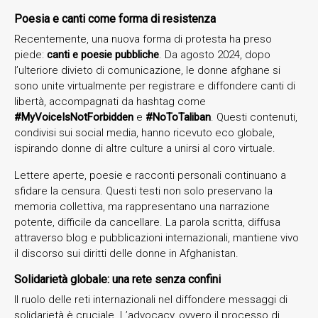
Poesia e canti come forma di resistenza
Recentemente, una nuova forma di protesta ha preso
piede:
canti e poesie pubbliche
. Da agosto 2024, dopo
l’ulteriore divieto di comunicazione, le donne afghane si
sono unite virtualmente per registrare e diffondere canti di
libertà, accompagnati da hashtag come
#MyVoiceIsNotForbidden
e
#NoToTaliban
. Questi contenuti,
condivisi sui social media, hanno ricevuto eco globale,
ispirando donne di altre culture a unirsi al coro virtuale.
Lettere aperte, poesie e racconti personali continuano a
sfidare la censura. Questi testi non solo preservano la
memoria collettiva, ma rappresentano una narrazione
potente, difficile da cancellare. La parola scritta, diffusa
attraverso blog e pubblicazioni internazionali, mantiene vivo
il discorso sui diritti delle donne in Afghanistan.
Solidarietà globale: una rete senza confini
Il ruolo delle reti internazionali nel diffondere messaggi di
solidarietà è cruciale. L’advocacy, ovvero il processo di