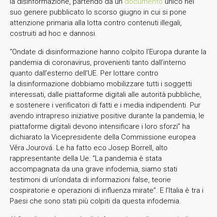
la disinformazione, partendo da un
documento
unico nel
suo genere pubblicato lo scorso giugno in cui si pone
attenzione primaria alla lotta contro contenuti illegali,
costruiti ad hoc e dannosi.
“Ondate di disinformazione hanno colpito l’Europa durante la
pandemia di coronavirus, provenienti tanto dall’interno
quanto dall’esterno dell’UE. Per lottare contro
la disinformazione dobbiamo mobilizzare tutti i soggetti
interessati, dalle piattaforme digitali alle autorità pubbliche,
e sostenere i verificatori di fatti e i media indipendenti. Pur
avendo intrapreso iniziative positive durante la pandemia, le
piattaforme digitali devono intensificare i loro sforzi” ha
dichiarato la Vicepresidente della Commissione europea
Věra Jourová. Le ha fatto eco Josep Borrell, alto
rappresentante della Ue: “La pandemia è stata
accompagnata da una grave infodemia, siamo stati
testimoni di un’ondata di informazioni false, teorie
cospiratorie e operazioni di influenza mirate”. E l’Italia è tra i
Paesi che sono stati più colpiti da questa infodemia.