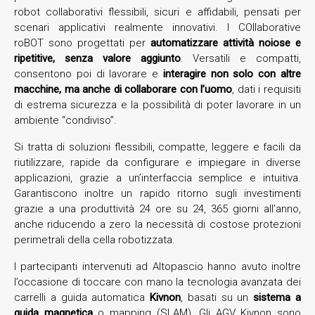
robot collaborativi flessibili, sicuri e affidabili, pensati per
scenari applicativi realmente innovativi. I COllaborative
roBOT sono progettati per
automatizzare attività noiose e
ripetitive, senza valore aggiunto
. Versatili e compatti,
consentono poi di lavorare e
interagire non solo con altre
macchine, ma anche di collaborare con l’uomo
, dati i requisiti
di estrema sicurezza e la possibilità di poter lavorare in un
ambiente “condiviso”.
Si tratta di soluzioni flessibili, compatte, leggere e facili da
riutilizzare, rapide da configurare e impiegare in diverse
applicazioni, grazie a un’interfaccia semplice e intuitiva.
Garantiscono inoltre un rapido ritorno sugli investimenti
grazie a una produttività 24 ore su 24, 365 giorni all’anno,
anche riducendo a zero la necessità di costose protezioni
perimetrali della cella robotizzata.
I partecipanti intervenuti ad Altopascio hanno avuto inoltre
l’occasione di toccare con mano la tecnologia avanzata dei
carrelli a guida automatica
Kivnon
, basati su un
sistema a
guida magnetica
o mapping (SLAM). Gli AGV Kivnon sono