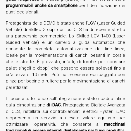
programmabili anche da smartphone
per l’identificazione dei
punti decisionali.
Protagonista delle DEMO è stato anche l’LGV (Laser Guided
Vehicle) di Skilled Group, con cui CLS ha di recente stretto
una partnership commerciale. Lo Skilled LGV 1400 (Laser
Guided Vehicle) è un carrello a guida automatica che
consente la completa automatizzazione del fine linea,
ideale per la movimentazione di carichi pesanti in corsie
alte e strette. È provvisto, infatti, di forche per spostare
pallet singoli o doppi, che possono essere sollevati fino a
un’altezza di 10 metri. Può inoltre essere equipaggiato con
pinze per bobine o rulliere per la movimentazione di carichi
pallettizzati.
Il focus a tutto tondo sull’integrazione è stato ribadito infine
dalla dimostrazione
di iDAC
, l’Integrazione Digitale Avanzata
di CLS, installata sui controbilanciati elettrici Hyster. iDAC
rappresenta un servizio a elevato valore aggiunto per
ottimizzare l’operatività, che consente ai
macchinari
tradizionali di essere integrati digitalmente nei flussi produttivi
,