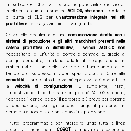
In particolare, CLS ha illustrato le potenzialità dei veicoli
intelligenti a guida automatica
AGILOX, che sono
il prodotto
di punta di CLS per un’
automazione
integrata
nei siti
produttivi e
nei magazzini più all’avanguardia.
Grazie alla peculiarità di una
comunicazione diretta con i
sistemi di produzione e gli altri macchinari presenti nella
catena produttiva o distributiva
, i
veicoli AGILOX non
necessitano, di un’unità di controllo centrale e, grazie al
design compatto, risultano adatti all’impiego anche in
ambienti stretti tipici delle aziende che hanno ampliato nel
tempo con successo i propri spazi produttivi. Oltre alla
versatilità
, il loro punto di forza più apprezzato è soprattutto
la
velocità di configurazione
. È sufficiente, infatti,
l’impostazione di poche istruzioni perché AGILOX si orienti,
riconosca il carico, calcoli il percorso più breve per portarlo
a destinazione, eviti gli ostacoli lungo il percorso, in
completa autonomia e con la massima precisione.
Il tutto, programmabile per interagire lungo tutta la linea
produttiva anche con i
COBOT
: la nuova generazione di