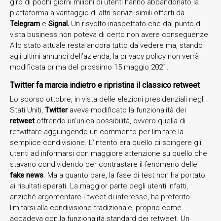
giro di pochi giorni milioni di utenti hanno abbandonato la
piattaforma a vantaggio di altri servizi simili offerti da
Telegram
e
Signal.
Un risvolto inaspettato che dal punto di
vista business non poteva di certo non avere conseguenze.
Allo stato attuale resta ancora tutto da vedere ma, stando
agli ultimi annunci dell’azienda, la privacy policy non verrà
modificata prima del prossimo 15 maggio 2021.
Twitter fa marcia indietro e ripristina il classico retweet
Lo scorso ottobre, in vista delle elezioni presidenziali negli
Stati Uniti,
Twitter
aveva modificato la funzionalità dei
retweet
offrendo un’unica possibilità, ovvero quella di
retwittare aggiungendo un commento per limitare la
semplice condivisione. L’intento era quello di spingere gli
utenti ad informarsi con maggiore attenzione su quello che
stavano condividendo per contrastare il fenomeno delle
fake news
. Ma a quanto pare, la fase di test non ha portato
ai risultati sperati. La maggior parte degli utenti infatti,
anziché argomentare i tweet di interesse, ha preferito
limitarsi alla condivisione tradizionale, proprio come
accadeva con la funzionalità standard dei retweet. Un