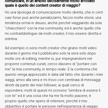
comunicare, in un ambito decisamente molto affollato
quale è quello dei content creator di viaggio?
Ho una tipologia di comunicazione molto diretta, che in certi
casi forse può anche penalizzarmi, faccio molte storie, una
tendenza ormai in disuso, anche perché viaggiando da sola
“chiacchiero” con la mia community, ed è anche quello che
mi contraddistingue da molti creator, il mio essere diretta e
istintiva.
Ad esempio ci sono molti creator che girano molti video
durante il giorno ma li pubblicano solo la sera solo dopo
molte ore di editing, mentre io, pur impegnandomi nel
proporre contenuti curati, cerco davvero di “portare con
me” la mia community, in tempo reale. E la conferma che
questo venga apprezzato è data dal fatto che durante i miei
viaggi, arrivo alla sera e mi trovo con centinaia di messaggi
diretti da parte dei miei follower, ai quali cerco di
rispondere; molti di questi mi scrivono “sembra di essere lì
con te” ed è una cosa che ha me fa molto piacere, è
proprio quello che spero di ottenere, perché il mio
obbiettivo è portare le persone nell’esperienza di viaggio