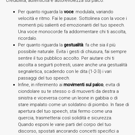
credibilità, autenticità e autorevolezza sul palco.
Per quanto riguarda la
voce
: modulala, variando
velocità e ritmo. Fai le pause. Sottolinea con la voce i
momenti più salienti ed emozionanti del tuo speech.
Una voce monocorde fa addormentare chi ti ascolta,
ricordalo.
Per quanto riguarda la
gestualità
: fa che sia il più
possibile naturale. Evita i gesti di chiusura, fai sempre
sentire il tuo pubblico accolto. Per aiutare chi ti
ascolta a seguirti potresti, usare anche una gestualità
segnaletica, scadendo con le dita (1-2-3) i vari
passaggi del tuo speech.
Infine, in riferimento ai
movimenti sul palco
, evita di
ciondolare su te stesso o di muoverti da destra a
sinistra e viceversa come un leone in gabbia o di
stare impalato come un soldatino di piombo. In fase di
apertura del tuo speech, stai fermo come una
quercia, trasmetterai così solidità e sicurezza.
Quando esponi le varie parti del corpo del tuo
discorso, spostati ancorando concetti specifici a