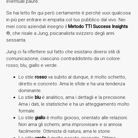
eventuali paure.
Se hai letto fin qui però certamente è perché vuoi qualcosa
in più per entrare in empatia col tuo pubblico dal vivo. Nei
miei corsi aziendali insegno il
Metodo TTI Success Insights
®️, che risale a Jung, psicanalista svizzero degli anni
sessanta.
Jung ci fa riflettere sul fatto che esistano diversi stili di
comunicazione, ciascuno contraddistinto da un colore:
rosso, blu, giallo e verde.
Lo stile
rosso
va subito al dunque, è molto schietto,
diretto e concreto. Ama le sfide e ha una tendenza
dominante.
Lo stile
blu
è analitico, ama i dettagli e la precisione.
Ama i dati, le statistiche e ha un atteggiamento molto
formale.
Lo stile
giallo
è molto gioioso, orientato alle relazioni.
Non ama gli schemi, ama improvvisare e si annoia
facilmente. Ottimista di natura, ama le storie.
Lo stile
verde
è molto pacato, riservato. Ottimo