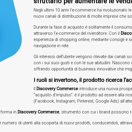
sfruttarlo per aumentare le vendi
Negli ultimi 10 anni l’e-commerce ha rivoluzionato le
nuovi canali di distribuzione di molte imprese che so
Durante la fase di acquisto è solitamente il consumat
attraverso l’e-commerce del rivenditore. Con il
Disc
esperienza di shopping online, mediante consigli e su
navigazione in rete.
Gli interessi dell’utente vengono rilevate dai canali s
con i sui suoi gusti e con le sue abitudini. Nascon
offrendo opportunità di business innovative che mig
I ruoli si invertono, il prodotto ricerca l’a
Il
Discovery Commerce
introduce una nuova prospet
“acquisto d’impulso”: è il prodotto ad essere alla ric
(Facebook, Instagram, Pinterest, Google Ads) all’atte
asforma in
Discovery Commerce
, strumento con cui i brand possono ra
 numero di utenti alla scoperta di nuovi prodotti, conducendoli, attraver