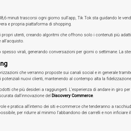
di 38,6 minuti trascorsi ogni giorno sull’app, Tik Tok sta guidando le ve
era e propria piattaforma di shopping.
propri utenti, creando algoritmi che offrono solo i contenuti più adat
 all’acquisto.
spesso virali, generando conversazioni per giorni o settimane. La stess
ing
rizzazioni che verranno proposte sui canali social e in generale tramite 
di potenziali nuovi clienti, mantenendo al contempo alta la fidelizzazione
dotti che più desideri a raggiungerti. L’esperienza di andare in giro per
scurata dall’innovazione del
Discovery Commerce
.
le e pratica all’interno dei siti e-commerce che tenderanno a racchiudere
ssibile, per ridurre al minimo l’abbandono dei carrelli e non inficiare 