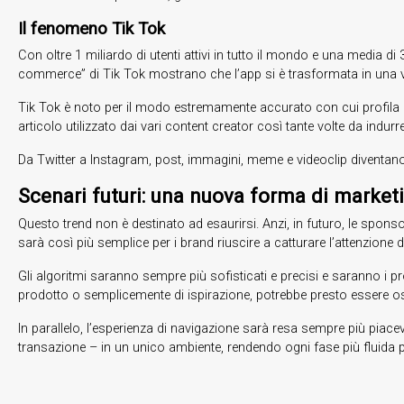
Il fenomeno Tik Tok
Con oltre 1 miliardo di utenti attivi in​​ tutto il mondo e una media 
commerce” di Tik Tok mostrano che l’app si è trasformata in una v
Tik Tok è noto per il modo estremamente accurato con cui profila i 
articolo utilizzato dai vari content creator così tante volte da indurre
Da Twitter a Instagram, post, immagini, meme e videoclip diventano 
Scenari futuri: una nuova forma di market
Questo trend non è destinato ad esaurirsi. Anzi, in futuro, le sponso
sarà così più semplice per i brand riuscire a catturare l’attenzione 
Gli algoritmi saranno sempre più sofisticati e precisi e saranno i pro
prodotto o semplicemente di ispirazione, potrebbe presto essere o
In parallelo, l’esperienza di navigazione sarà resa sempre più piacevo
transazione – in un unico ambiente, rendendo ogni fase più fluida po