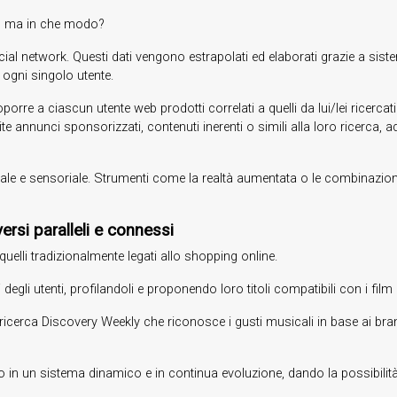
as, ma in che modo?
cial network. Questi dati vengono estrapolati ed elaborati grazie a sistem
 ogni singolo utente.
porre a ciascun utente web prodotti correlati a quelli da lui/lei ricercati
te annunci sponsorizzati, contenuti inerenti o simili alla loro ricerca, ada
le e sensoriale. Strumenti come la realtà aumentata o le combinazioni 
rsi paralleli e connessi
uelli tradizionalmente legati allo shopping online.
ini degli utenti, profilandoli e proponendo loro titoli compatibili con i f
 ricerca Discovery Weekly che riconosce i gusti musicali in base ai bran
 in un sistema dinamico e in continua evoluzione, dando la possibilità 