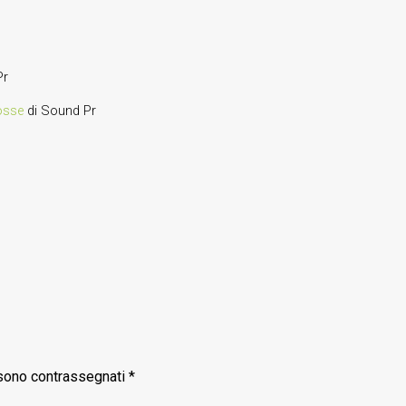
Pr
osse
di Sound Pr
 sono contrassegnati
*