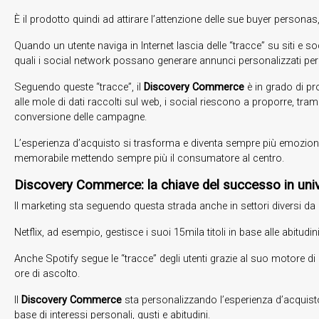
È il prodotto quindi ad attirare l’attenzione delle sue buyer person
Quando un utente naviga in Internet lascia delle “tracce” su siti e so
quali i social network possano generare annunci personalizzati per
Seguendo queste “tracce”, il
Discovery Commerce
è in grado di pro
alle mole di dati raccolti sul web, i social riescono a proporre, trami
conversione delle campagne.
L’esperienza d’acquisto si trasforma e diventa sempre più emoziona
memorabile mettendo sempre più il consumatore al centro.
Discovery Commerce: la chiave del successo in unive
Il marketing sta seguendo questa strada anche in settori diversi da q
Netflix, ad esempio, gestisce i suoi 15mila titoli in base alle abitud
Anche Spotify segue le “tracce” degli utenti grazie al suo motore di
ore di ascolto.
Il
Discovery Commerce
sta personalizzando l’esperienza d’acquisto
base di interessi personali, gusti e abitudini.