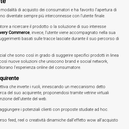
te
 modalità di acquisto dei consumatori e ha favorito l’apertura di
no diventate sempre più interconnesse con l’utente finale.
ore a ricercare il prodotto o la soluzione di suo interesse
overy Commerce
, invece, l’utente viene accompagnato nella sua
ggerimenti basati sulle tracce lasciate durante il suo percorso di
ocial che sono così in grado di suggerire specifici prodotti in linea
o così nuove soluzioni che uniscono brand e social network,
liorano l’esperienza online del consumatore.
cquirente
tiva che inverte i ruoli, innescando un meccanismo detto
erca del suo acquirente, proponendosi tramite vetrine virtuali
nzione dell’utente del web.
ggiungere i potenziali clienti con proposte studiate ad hoc.
so feed, reel o creatività dinamiche dall’effetto wow all’acquisto