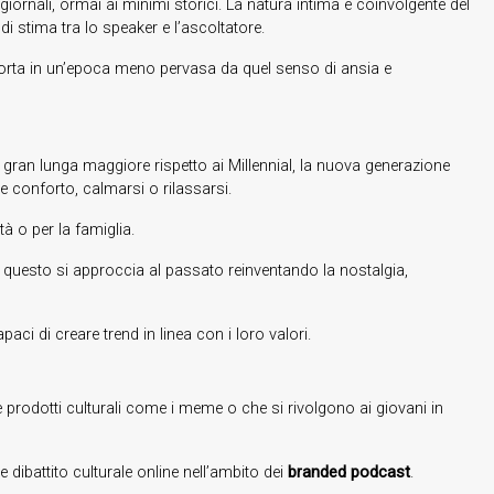
giornali, ormai ai minimi storici. La natura intima e coinvolgente del
i stima tra lo speaker e l’ascoltatore.
sporta in un’epoca meno pervasa da quel senso di ansia e
i gran lunga maggiore rispetto ai Millennial, la nuova generazione
e conforto, calmarsi o rilassarsi.
à o per la famiglia.
esto si approccia al passato reinventando la nostalgia,
ci di creare trend in linea con i loro valori.
 prodotti culturali come i meme o che si rivolgono ai giovani in
e dibattito culturale online nell’ambito dei
branded podcast
.