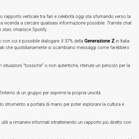
ico rapporto verticale tra fan e celebrità oggi sta sfumando verso la
a vicenda a cercare qualsiasi informazione possibile. Tramite chat
di
stan
, chiarisce Spotify.
con cui è possibile dialogare. Il 37% della
Generazione Z
in Italia
sionati che quotidianamente si scambiano messaggi come farebbero
e in situazioni “tossiche” o non autentiche, ritenute un pericolo per la
l’interno di un gruppo per esprime la propria unicità.
a lo strumento a portata di mano per poter esplorare la cultura e
 utili a rimanere informati intrattenendo un rapporto più diretto con