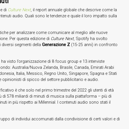
uti
ne di
Culture Next
, il report annuale globale che descrive come la
enuti audio. Quali sono le tendenze e quale il loro impatto sulla
tistiche per analizzare come comunicare al meglio alle nuove
ione. Per questa edizione di
Culture Next
, Spotify ha svolto
 i diversi segmenti della
Generazione Z
(15-25 anni) in confronto
ha visto l’organizzazione di 8 focus group e 13 interviste
il mondo: Australia/Nuova Zelanda, Brasile, Canada, Emirati Arabi
Indonesia, Italia, Messico, Regno Unito, Singapore, Spagna e Stati
 opinionisti di spicco del settore pubblicitario e audio.
icativo è che solo nel primo trimestre del 2022 gli utenti di età
 di 578 miliardi di minuti di musica sulla piattaforma – più di
nuti in più rispetto ai Millennial. I contenuti audio sono stati il
ppo di individui accomunati dalla condivisione di certi valori e di