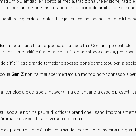
ium più affidabile rispetto ai media, tradizionali, televisione, radio e 
enti di comunicazione, instaurando un rapporto di familiarità e dunque d
ascoltare e guardare contenuti legati ai decenni passati, perché li tra
denza nella classifica dei podcast più ascoltati. Con una percentuale d
tra nelle modalità più adottate per affrontare stress e ansia, per trovar
e difficili, esplorando tematiche spesso considerate tabù per la societ
ico, la
Gen Z
non ha mai sperimentato un mondo non-connesso e per qu
a tecnologia e dei social network, ma continuano a essere presenti, capa
o sui social e non ha paura di criticare brand che usano impropriamente
ll’immagine veicolata attraverso i contenuti.
ce da produrre, il che è utile per aziende che vogliono inserirsi nel grand