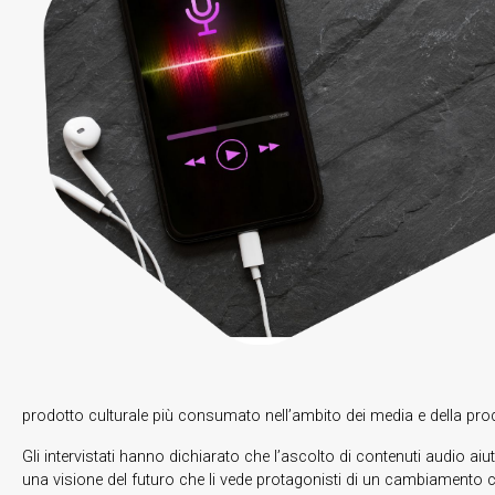
prodotto culturale più consumato nell’ambito dei media e della prod
Gli intervistati hanno dichiarato che l’ascolto di contenuti audio ai
una visione del futuro che li vede protagonisti di un cambiamento cu