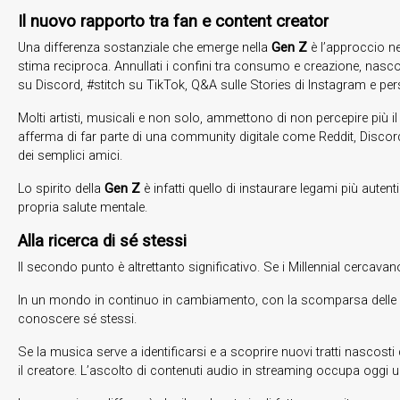
Il nuovo rapporto tra fan e content creator
Una differenza sostanziale che emerge nella
Gen Z
è l’approccio ne
stima reciproca. Annullati i confini tra consumo e creazione, nasc
su Discord, #stitch su TikTok, Q&A sulle Stories di Instagram e pers
Molti artisti, musicali e non solo, ammettono di non percepire più 
afferma di far parte di una community digitale come Reddit, Disc
dei semplici amici.
Lo spirito della
Gen Z
è infatti quello di instaurare legami più autenti
propria salute mentale.
Alla ricerca di sé stessi
Il secondo punto è altrettanto significativo. Se i Millennial cercavano
In un mondo in continuo in cambiamento, con la scomparsa delle vecch
conoscere sé stessi.
Se la musica serve a identificarsi e a scoprire nuovi tratti nascosti
il creatore. L’ascolto di contenuti audio in streaming occupa oggi un