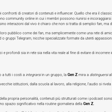
i confronti di creatori di contenuti e influencer. Quello che era il class
ono community online in cui i membri possono riunirsi e incoraggiarsi 
ino interazioni dal vivo è chiaro che non si tratta di semplici fan, ma 
il loro pubblico come dei fan, ma semplicemente come una rete di amici 
ord o gruppi Telegram, nicchie specializzate formate da utenti appas
ci e profondi sia in rete sia nella vita reale al fine di evitare di incorrer
 a tutti i costi a
integrarsi
in un gruppo, la
Gen Z
mira a
distinguersi
al
ie istituzioni, dalla scuola al lavoro, alla religione, l’audio si rivel
 della propria personalità, contenuti più strutturati come i podcast sono
o spazio significativo nella routine giornaliera della
Gen Z.