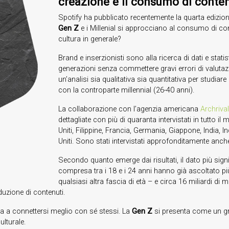
creazione e il consumo di conten
Spotify ha pubblicato recentemente la quarta edizio
Gen Z
e i Millenial si approcciano al consumo di cont
cultura in generale?
Brand e inserzionisti sono alla ricerca di dati e sta
generazioni senza commettere gravi errori di valutaz
un’analisi sia qualitativa sia quantitativa per studiare
con la controparte millennial (26-40 anni).
La collaborazione con l’agenzia americana
Archrival
dettagliate con più di quaranta intervistati in tutto 
Uniti, Filippine, Francia, Germania, Giappone, India, 
Uniti. Sono stati intervistati approfonditamente anche
Secondo quanto emerge dai risultati, il dato più signif
compresa tra i 18 e i 24 anni hanno già ascoltato più
qualsiasi altra fascia di età – e circa 16 miliardi di mi
uzione di contenuti.
uta a connettersi meglio con sé stessi. La
Gen Z
si presenta come un gru
lturale.