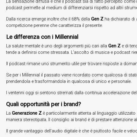
La sensazione diffusa è che il podcast sia di fatto percepito come med
podcast permette al medium di differenziarsi rispetto ad altri strum
Dalla ricerca emerge inoltre che il 68% della
Gen Z
ha dichiarato di 
competizione perenne che caratterizza il presente.
Le differenza con i Millennial
La salute mentale è uno degli argomenti più cari alla
Gen Z
e di ten
tende a definirsi come stressata. L’ascolto di musica e podcast rien
Il podcast rimane uno strumento utile per trovare risposte a domand
Se per i Millennial il passato viene ricordato come qualcosa di stat
prendendola e trasformandola in qualcosa di unico e personale.
I ventenni oggi si sentono stremati dalla continua accelerazione dell
Quali opportunità per i brand?
La
Generazione Z
è particolarmente attenta al linguaggio utilizzat
maniera stereotipata. Il consiglio ai brand è di prestare attenzione a
Il grande vantaggio dell’audio digitale è che è piuttosto facile e velo