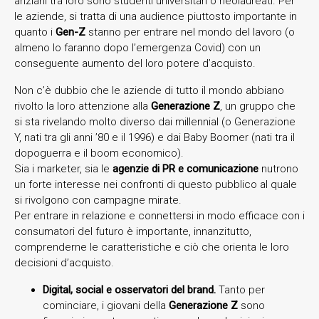
anziani tra loro sono studenti universitari o neolaureati. Per
le aziende, si tratta di una audience piuttosto importante in
quanto i
Gen-Z
stanno per entrare nel mondo del lavoro (o
almeno lo faranno dopo l’emergenza Covid) con un
conseguente aumento del loro potere d’acquisto.
Non c’è dubbio che le aziende di tutto il mondo abbiano
rivolto la loro attenzione alla
Generazione Z
, un gruppo che
si sta rivelando molto diverso dai millennial (o Generazione
Y, nati tra gli anni ’80 e il 1996) e dai Baby Boomer (nati tra il
dopoguerra e il boom economico).
Sia i marketer, sia le
agenzie di PR e comunicazione
nutrono
un forte interesse nei confronti di questo pubblico al quale
si rivolgono con campagne mirate.
Per entrare in relazione e connettersi in modo efficace con i
consumatori del futuro è importante, innanzitutto,
comprenderne le caratteristiche e ciò che orienta le loro
decisioni d’acquisto.
Digital, social e osservatori del brand.
Tanto per
cominciare, i giovani della
Generazione Z
sono