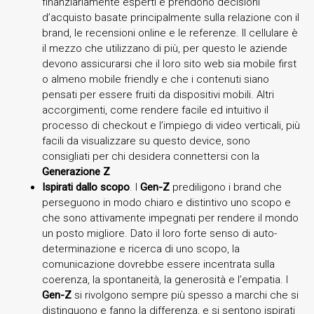
finanziariamente esperti e prendono decisioni
d’acquisto basate principalmente sulla relazione con il
brand, le recensioni online e le referenze. Il cellulare è
il mezzo che utilizzano di più, per questo le aziende
devono assicurarsi che il loro sito web sia mobile first
o almeno mobile friendly e che i contenuti siano
pensati per essere fruiti da dispositivi mobili. Altri
accorgimenti, come rendere facile ed intuitivo il
processo di checkout e l’impiego di video verticali, più
facili da visualizzare su questo device, sono
consigliati per chi desidera connettersi con la
Generazione Z
Ispirati dallo scopo
. I
Gen-Z
prediligono i brand che
perseguono in modo chiaro e distintivo uno scopo e
che sono attivamente impegnati per rendere il mondo
un posto migliore. Dato il loro forte senso di auto-
determinazione e ricerca di uno scopo, la
comunicazione dovrebbe essere incentrata sulla
coerenza, la spontaneità, la generosità e l’empatia. I
Gen-Z
si rivolgono sempre più spesso a marchi che si
distinguono e fanno la differenza, e si sentono ispirati