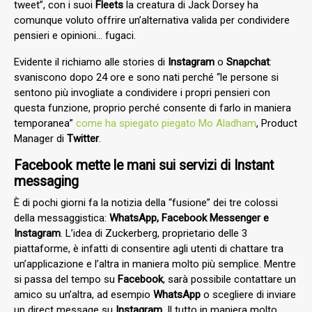
tweet”, con i suoi
Fleets
la creatura di Jack Dorsey ha
comunque voluto offrire un’alternativa valida per condividere
pensieri e opinioni… fugaci.
Evidente il richiamo alle stories di
Instagram
o
Snapchat
:
svaniscono dopo 24 ore e sono nati perché “
le persone si
sentono più invogliate a condividere i propri pensieri con
questa funzione, proprio perché consente di farlo in maniera
temporanea”
come ha spiegato piegato Mo Aladham
,
Product
Manager di
Twitter
.
Facebook mette le mani sui servizi di Instant
messaging
È di pochi giorni fa la notizia della “fusione” dei tre colossi
della messaggistica:
WhatsApp, Facebook Messenger e
Instagram
. L’idea di Zuckerberg, proprietario delle 3
piattaforme, è infatti di consentire agli utenti di chattare tra
un’applicazione e l’altra in maniera molto più semplice. Mentre
si passa del tempo su
Facebook
, sarà possibile contattare un
amico su un’altra, ad esempio
WhatsApp
o scegliere di inviare
un direct message su
Instagram
. Il tutto in maniera molto