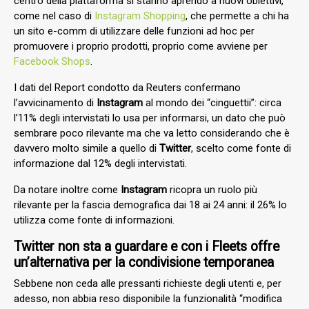
centro della piattaforma si stanno aprendo a nuovi obiettivi,
come nel caso di
Instagram Shopping
, che
permette a chi ha
un sito e-comm di utilizzare delle funzioni ad hoc per
promuovere i proprio prodotti, proprio come avviene per
Facebook Shops
.
I dati del Report condotto da Reuters confermano
l’avvicinamento di
Instagram
al mondo dei “cinguettii”:
circa
l’11% degli intervistati lo usa per informarsi, un dato che può
sembrare poco rilevante ma che va letto considerando che è
davvero molto simile a quello di
Twitter
, scelto come fonte di
informazione dal 12% degli intervistati.
Da notare inoltre come
Instagram
ricopra un ruolo più
rilevante per la fascia demografica dai 18 ai 24 anni: il 26% lo
utilizza come fonte di informazioni.
Twitter non sta a guardare e con i Fleets offre
un’alternativa per la condivisione temporanea
Sebbene non ceda alle pressanti richieste degli utenti e, per
adesso, non abbia reso disponibile la funzionalità “modifica