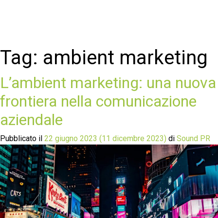
Tag:
ambient marketing
L’ambient marketing: una nuova
frontiera nella comunicazione
aziendale
Pubblicato il
22 giugno 2023
(11 dicembre 2023)
di
Sound PR